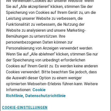
Wir verwenden Cookies auf unserer Website. Wenn
DEINE BERUFSGRUPPE
Sie auf „Alle akzeptieren“ klicken, stimmen Sie der
DEINE LEBENSSITUATION
Speicherung von Cookies auf Ihrem Gerät zu, um die
AMAZON JOBS
Leistung unserer Website zu verbessern, die
PARTNERSHIP WITH AIRBUS
Funktionalität zu verbessern, die Nutzung der
Website zu analysieren und unsere Marketing-
INITIATIV BEWERBEN
Über Adecco
Bemühungen zu unterstützen. Ihre
personenbezogenen Daten können zur
ÜBER UNS
Personalisierung von Anzeigen verwendet werden.
STANDORTE
Wenn Sie auf „Alle ablehnen“ klicken, stimmen Sie nur
BLOG
der Speicherung von unbedingt erforderlichen
PRESSE
Cookies auf Ihrem Gerät zu. Es werden keine anderen
NEWSLETTER
Cookies verwendet. Bitte beachten Sie jedoch, dass
KONTAKT
die Auswahl dieser Option zu einem weniger
optimierten Webseiten-Erlebnis führen kann. Weitere
@Adecco 2026
Informationen:
Cookie
IMPRESSUM
Richtlinie,
Datenschutzrichtlinie
DATENSCHUTZ
AGB
NUTZUNGSBEDINGUNGEN
COOKIE-EINSTELLUNGEN
COOKIE-RICHTLINIEN