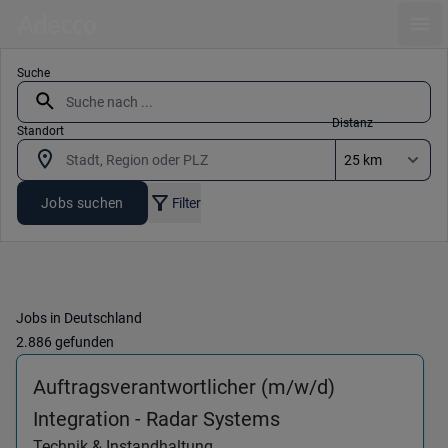
Ope
Suche
Distanz
Standort
Jobs suchen
Filter
Jobs in Deutschland
2.886 gefunden
Auftragsverantwortlicher (m/w/d)
(Technik & Instand
Integration - Radar Systems
Technik & Instandhaltung