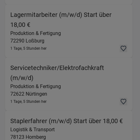
Lagermitarbeiter (m/w/d) Start über
(Produktion & Fertigung) in 72290 Loß
18,00 €
Produktion & Fertigung
72290
Loßburg
1 Tage, 5 Stunden her
Servicetechniker/Elektrofachkraft
(Produktion & Fertigung) in 72622 Nür
(m/w/d)
Produktion & Fertigung
72622
Nürtingen
1 Tage, 5 Stunden her
(Logis
Staplerfahrer (m/w/d) Start über 18,00 €
Logistik & Transport
78123
Hornberg