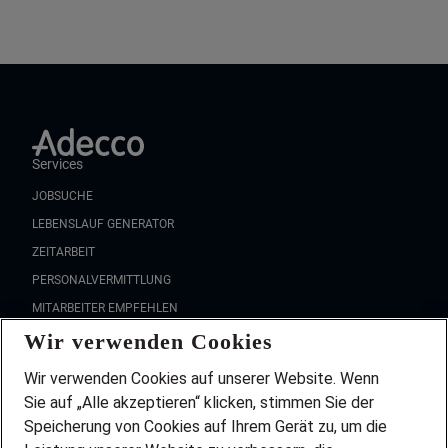
Services
JOBSUCHE
LEBENSLAUF GENERATOR
ZEITARBEIT
PERSONALVERMITTLUNG
MITARBEITER EMPFEHLEN
Wir verwenden Cookies
FAQ
Wir stellen ein!
Wir verwenden Cookies auf unserer Website. Wenn
DEINE BERUFSGRUPPE
Sie auf „Alle akzeptieren“ klicken, stimmen Sie der
DEINE LEBENSSITUATION
Speicherung von Cookies auf Ihrem Gerät zu, um die
AMAZON JOBS