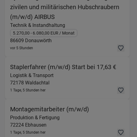
zivilen und militärischen Hubschraubern
(Technik & Instandhaltung) i
(m/w/d) AIRBUS
Technik & Instandhaltung
5.270,00
- 6.080,00
EUR
/ Monat
86609
Donauwörth
vor 5 Stunden
(Logist
Staplerfahrer (m/w/d) Start bei 17,63 €
Logistik & Transport
72178
Waldachtal
1 Tage, 5 Stunden her
(Produktion & Fe
Montagemitarbeiter (m/w/d)
Produktion & Fertigung
72224
Ebhausen
1 Tage, 5 Stunden her