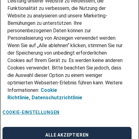
Leistung unserer Website zu verbessern, die
PARTNERSHIP WITH AIRBUS
Funktionalität zu verbessern, die Nutzung der
Website zu analysieren und unsere Marketing-
INITIATIV BEWERBEN
Über Adecco
Bemühungen zu unterstützen. Ihre
personenbezogenen Daten können zur
ÜBER UNS
Personalisierung von Anzeigen verwendet werden.
STANDORTE
Wenn Sie auf „Alle ablehnen“ klicken, stimmen Sie nur
BLOG
der Speicherung von unbedingt erforderlichen
PRESSE
Cookies auf Ihrem Gerät zu. Es werden keine anderen
NEWSLETTER
Cookies verwendet. Bitte beachten Sie jedoch, dass
KONTAKT
die Auswahl dieser Option zu einem weniger
optimierten Webseiten-Erlebnis führen kann. Weitere
@Adecco 2026
Informationen:
Cookie
IMPRESSUM
Richtlinie,
Datenschutzrichtlinie
DATENSCHUTZ
AGB
NUTZUNGSBEDINGUNGEN
COOKIE-EINSTELLUNGEN
COOKIE-RICHTLINIEN
COOKIE-EINSTELLUNGEN
CODE OF CONDUCT
BESCHWERDESTELLE
ALLE AKZEPTIEREN