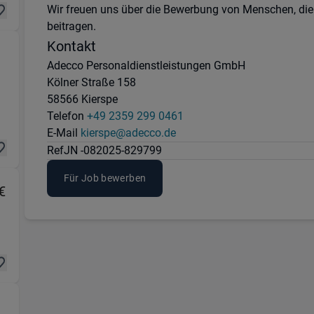
Wir freuen uns über die Bewerbung von Menschen, die
beitragen.
Kontakt
Adecco Personaldienstleistungen GmbH
tatt
Kölner Straße 158
58566 Kierspe
Telefon
+49 2359 299 0461
E-Mail
kierspe@adecco.de
Ref
JN -082025-829799
Für Job bewerben
(Logistik & Transport) in 76437 Rastatt
€