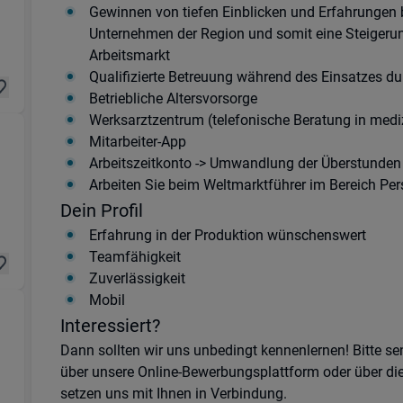
Gewinnen von tiefen Einblicken und Erfahrungen 
in 40472 Ratingen
Unternehmen der Region und somit eine Steigerun
Arbeitsmarkt
Qualifizierte Betreuung während des Einsatzes d
Betriebliche Altersvorsorge
Werksarztzentrum (telefonische Beratung in medi
Mitarbeiter-App
Arbeitszeitkonto -> Umwandlung der Überstunden i
7 Karlsruhe
Arbeiten Sie beim Weltmarktführer im Bereich Per
Dein Profil
Erfahrung in der Produktion wünschenswert
Teamfähigkeit
Zuverlässigkeit
Mobil
Interessiert?
rtigung) in 84069 Schierling
Dann sollten wir uns unbedingt kennenlernen! Bitte s
über unsere Online-Bewerbungsplattform oder über di
setzen uns mit Ihnen in Verbindung.