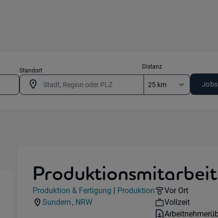
Distanz
Standort
Jobs
Produktionsmitarbeit
Jobdetails
Remote Option
Produktion & Fertigung
|
Produktion
Vor Ort
Kategorie:
Industry:
tung) in 40472 Ratingen
Workhours:
Sundern
,
NRW
Vollzeit
Standorte:
Region:
Vertragsart:
Arbeitnehmerüb