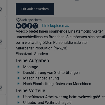
Für Job bewerben
Job speichern
k & Instandhaltung) in 40472 Ratingen
Auf LinkedIn teilen
Auf X teilen
Auf Facebook teilen
Link kopieren
Teile diesen Job
Auf WhatsApp teilen
Einleitung
Adecco bietet Ihnen spannende Einsatzmöglichkeiten
unterschiedlichsten Branchen. Sie möchten sich beruf
beim weltweit größten Personaldienstleister.
Mitarbeiter Produktion (m/w/d)
Einsatzort: Sundern
Deine Aufgaben
 Achern
Montage
Durchführung von Sichtprüfungen
Maschinenbedienung
Nach Einarbeitung rüsten von Maschinen
Deine Vorteile
Unbefristeter Arbeitsvertrag beim weltweit größt
Urlaubs- und Weihnachtsgeld