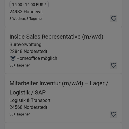
15,00
- 16,00
EUR
/
24983
Handewit
3 Wochen, 3 Tage her
(Büroverw
Inside Sales Representative (m/w/d)
Büroverwaltung
22848
Norderstedt
Homeoffice möglich
30+ Tage her
Mitarbeiter Inventur (m/w/d) – Lager /
(Logistik & Transport) in 24568
Logistik / SAP
Logistik & Transport
24568
Norderstedt
30+ Tage her