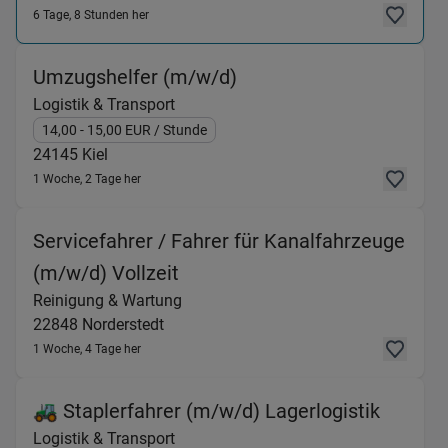
6 Tage, 8 Stunden her
(Logistik & Transport) i
Umzugshelfer (m/w/d)
Logistik & Transport
14,00
- 15,00
EUR
/ Stunde
24145
Kiel
1 Woche, 2 Tage her
Servicefahrer / Fahrer für Kanalfahrzeuge
(Reinigung & Wartung) in 228
(m/w/d) Vollzeit
Reinigung & Wartung
22848
Norderstedt
1 Woche, 4 Tage her
(Logist
🚜 Staplerfahrer (m/w/d) Lagerlogistik
Logistik & Transport