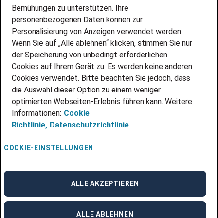
Über Adecco
Bemühungen zu unterstützen. Ihre
personenbezogenen Daten können zur
ÜBER UNS
Personalisierung von Anzeigen verwendet werden.
STANDORTE
Wenn Sie auf „Alle ablehnen“ klicken, stimmen Sie nur
BLOG
der Speicherung von unbedingt erforderlichen
PRESSE
Cookies auf Ihrem Gerät zu. Es werden keine anderen
NEWSLETTER
Cookies verwendet. Bitte beachten Sie jedoch, dass
KONTAKT
die Auswahl dieser Option zu einem weniger
optimierten Webseiten-Erlebnis führen kann. Weitere
@Adecco 2026
Informationen:
Cookie
IMPRESSUM
Richtlinie,
Datenschutzrichtlinie
DATENSCHUTZ
AGB
NUTZUNGSBEDINGUNGEN
COOKIE-EINSTELLUNGEN
COOKIE-RICHTLINIEN
COOKIE-EINSTELLUNGEN
CODE OF CONDUCT
BESCHWERDESTELLE
ALLE AKZEPTIEREN
linkedin
Facebook
Instagram
ALLE ABLEHNEN