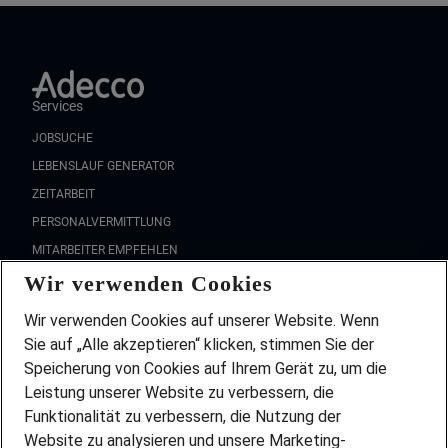
Services
JOBSUCHE
LEBENSLAUF GENERATOR
ZEITARBEIT
PERSONALVERMITTLUNG
MITARBEITER EMPFEHLEN
Wir verwenden Cookies
FAQ
Wir stellen ein!
Wir verwenden Cookies auf unserer Website. Wenn
DEINE BERUFSGRUPPE
Sie auf „Alle akzeptieren“ klicken, stimmen Sie der
DEINE LEBENSSITUATION
Speicherung von Cookies auf Ihrem Gerät zu, um die
AMAZON JOBS
Leistung unserer Website zu verbessern, die
PARTNERSHIP WITH AIRBUS
Funktionalität zu verbessern, die Nutzung der
Website zu analysieren und unsere Marketing-
INITIATIV BEWERBEN