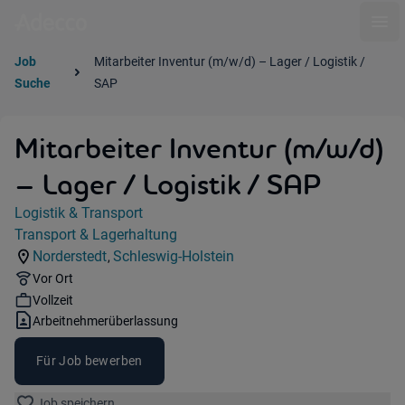
Ope
Job
Mitarbeiter Inventur (m/w/d) – Lager / Logistik /
Suche
SAP
Mitarbeiter Inventur (m/w/d)
– Lager / Logistik / SAP
Jobdetails
Logistik & Transport
Kategorie:
Transport & Lagerhaltung
Industry:
Norderstedt
Schleswig-Holstein
,
Standorte:
Region:
Remote Option:
Vor Ort
Workhours:
Vollzeit
Vertragsart:
Arbeitnehmerüberlassung
Für Job bewerben
Job speichern