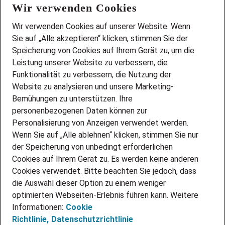
Wir verwenden Cookies
FAQ
Wir stellen ein!
Wir verwenden Cookies auf unserer Website. Wenn
DEINE BERUFSGRUPPE
Sie auf „Alle akzeptieren“ klicken, stimmen Sie der
DEINE LEBENSSITUATION
Speicherung von Cookies auf Ihrem Gerät zu, um die
AMAZON JOBS
Leistung unserer Website zu verbessern, die
PARTNERSHIP WITH AIRBUS
Funktionalität zu verbessern, die Nutzung der
Website zu analysieren und unsere Marketing-
INITIATIV BEWERBEN
Über Adecco
Bemühungen zu unterstützen. Ihre
personenbezogenen Daten können zur
ÜBER UNS
Personalisierung von Anzeigen verwendet werden.
STANDORTE
Wenn Sie auf „Alle ablehnen“ klicken, stimmen Sie nur
BLOG
der Speicherung von unbedingt erforderlichen
PRESSE
Cookies auf Ihrem Gerät zu. Es werden keine anderen
NEWSLETTER
Cookies verwendet. Bitte beachten Sie jedoch, dass
KONTAKT
die Auswahl dieser Option zu einem weniger
optimierten Webseiten-Erlebnis führen kann. Weitere
@Adecco 2026
Informationen:
Cookie
IMPRESSUM
Richtlinie,
Datenschutzrichtlinie
DATENSCHUTZ