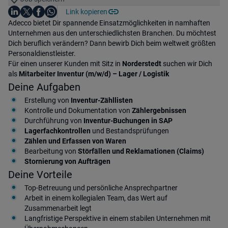
Auf LinkedIn teilen
Auf X teilen
Auf Facebook teilen
Link kopieren
Teile diesen Job
Auf WhatsApp teilen
Einleitung
Adecco bietet Dir spannende Einsatzmöglichkeiten in namhaften
Unternehmen aus den unterschiedlichsten Branchen. Du möchtest
Dich beruflich verändern? Dann bewirb Dich beim weltweit größten
Personaldienstleister.
Für einen unserer Kunden mit Sitz in
Norderstedt
suchen wir Dich
als
Mitarbeiter Inventur (m/w/d) – Lager / Logistik
Deine Aufgaben
Erstellung von
Inventur-Zähllisten
Kontrolle und Dokumentation von
Zählergebnissen
Durchführung von
Inventur-Buchungen in SAP
Lagerfachkontrollen
und Bestandsprüfungen
Zählen und Erfassen von Waren
Bearbeitung von
Störfällen und Reklamationen (Claims)
Stornierung von Aufträgen
Deine Vorteile
Top-Betreuung und persönliche Ansprechpartner
Arbeit in einem kollegialen Team, das Wert auf
Zusammenarbeit legt
Langfristige Perspektive in einem stabilen Unternehmen mit