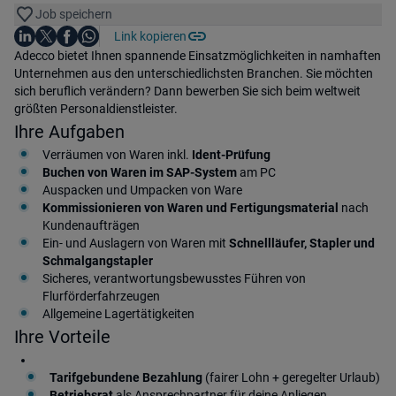
Job speichern
Auf LinkedIn teilen
Auf X teilen
Auf Facebook teilen
Link kopieren
Teile diesen Job
Auf WhatsApp teilen
Einleitung
Adecco bietet Ihnen spannende Einsatzmöglichkeiten in namhaften
Unternehmen aus den unterschiedlichsten Branchen. Sie möchten
sich beruflich verändern? Dann bewerben Sie sich beim weltweit
größten Personaldienstleister.
Ihre Aufgaben
Verräumen von Waren inkl.
Ident-Prüfung
Buchen von Waren im SAP-System
am PC
Auspacken und Umpacken von Ware
Kommissionieren von Waren und Fertigungsmaterial
nach
Kundenaufträgen
Ein- und Auslagern von Waren mit
Schnellläufer, Stapler und
Schmalgangstapler
Sicheres, verantwortungsbewusstes Führen von
Flurförderfahrzeugen
Allgemeine Lagertätigkeiten
Ihre Vorteile
Tarifgebundene Bezahlung
(fairer Lohn + geregelter Urlaub)
Betriebsrat
als Ansprechpartner für deine Anliegen