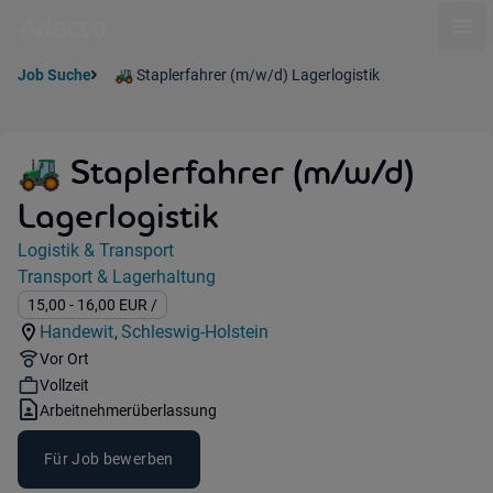
Ope
Job Suche
🚜 Staplerfahrer (m/w/d) Lagerlogistik
🚜 Staplerfahrer (m/w/d)
Lagerlogistik
Jobdetails
Logistik & Transport
Kategorie:
Transport & Lagerhaltung
Industry:
Gehalt:
15,00
- 16,00
EUR
/
Handewit
Schleswig-Holstein
,
Standorte:
Region:
Remote Option:
Vor Ort
Workhours:
Vollzeit
Vertragsart:
Arbeitnehmerüberlassung
Für Job bewerben