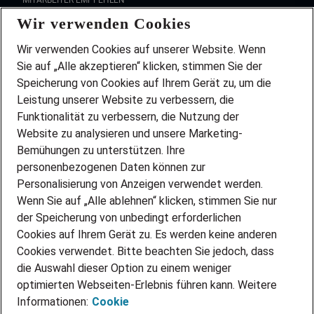
MITARBEITER EMPFEHLEN
Wir verwenden Cookies
FAQ
Wir stellen ein!
Wir verwenden Cookies auf unserer Website. Wenn
DEINE BERUFSGRUPPE
Sie auf „Alle akzeptieren“ klicken, stimmen Sie der
DEINE LEBENSSITUATION
Speicherung von Cookies auf Ihrem Gerät zu, um die
AMAZON JOBS
Leistung unserer Website zu verbessern, die
PARTNERSHIP WITH AIRBUS
Funktionalität zu verbessern, die Nutzung der
Website zu analysieren und unsere Marketing-
INITIATIV BEWERBEN
Über Adecco
Bemühungen zu unterstützen. Ihre
personenbezogenen Daten können zur
ÜBER UNS
Personalisierung von Anzeigen verwendet werden.
STANDORTE
Wenn Sie auf „Alle ablehnen“ klicken, stimmen Sie nur
BLOG
der Speicherung von unbedingt erforderlichen
PRESSE
Cookies auf Ihrem Gerät zu. Es werden keine anderen
NEWSLETTER
Cookies verwendet. Bitte beachten Sie jedoch, dass
KONTAKT
die Auswahl dieser Option zu einem weniger
optimierten Webseiten-Erlebnis führen kann. Weitere
@Adecco 2026
Informationen:
Cookie
IMPRESSUM