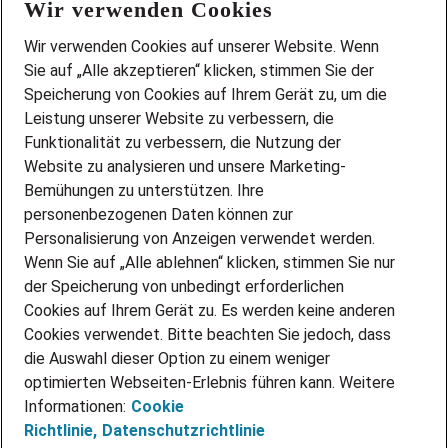
Wir verwenden Cookies
FAQ
Wir stellen ein!
Wir verwenden Cookies auf unserer Website. Wenn
DEINE BERUFSGRUPPE
Sie auf „Alle akzeptieren“ klicken, stimmen Sie der
DEINE LEBENSSITUATION
Speicherung von Cookies auf Ihrem Gerät zu, um die
AMAZON JOBS
Leistung unserer Website zu verbessern, die
PARTNERSHIP WITH AIRBUS
Funktionalität zu verbessern, die Nutzung der
Website zu analysieren und unsere Marketing-
INITIATIV BEWERBEN
Über Adecco
Bemühungen zu unterstützen. Ihre
personenbezogenen Daten können zur
ÜBER UNS
Personalisierung von Anzeigen verwendet werden.
STANDORTE
Wenn Sie auf „Alle ablehnen“ klicken, stimmen Sie nur
BLOG
der Speicherung von unbedingt erforderlichen
PRESSE
Cookies auf Ihrem Gerät zu. Es werden keine anderen
NEWSLETTER
Cookies verwendet. Bitte beachten Sie jedoch, dass
KONTAKT
die Auswahl dieser Option zu einem weniger
optimierten Webseiten-Erlebnis führen kann. Weitere
@Adecco 2026
Informationen:
Cookie
IMPRESSUM
Richtlinie,
Datenschutzrichtlinie
DATENSCHUTZ