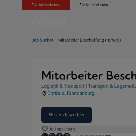
Für Jobsuchende
Für Unternehmen
Job Suche
Mitarbeiter Beschaffung (m/w/d)
Mitarbeiter Besc
Jobdetails
Logistik & Transport
|
Transport & Lagerhalt
Kategorie:
Industry:
Cottbus
,
Brandenburg
Standorte:
Region:
Für Job bewerben
Job speichern