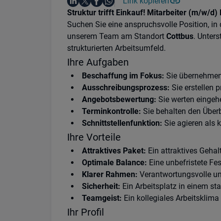
Auf LinkedIn teilen
Auf X teilen
Auf Facebook teilen
Link kopieren
Teile diesen Job
Auf WhatsApp teilen
Einleitung
Struktur trifft Einkauf! Mitarbeiter (m/w/d
Suchen Sie eine anspruchsvolle Position, in 
unserem Team am Standort
Cottbus
. Unter
strukturierten Arbeitsumfeld.
Ihre Aufgaben
Beschaffung im Fokus:
Sie übernehmen 
Ausschreibungsprozess:
Sie erstellen 
Angebotsbewertung:
Sie werten eingeh
Terminkontrolle:
Sie behalten den Überb
Schnittstellenfunktion:
Sie agieren als 
Ihre Vorteile
Attraktives Paket:
Ein attraktives Geha
Optimale Balance:
Eine unbefristete Fes
Klarer Rahmen:
Verantwortungsvolle un
Sicherheit:
Ein Arbeitsplatz in einem sta
Teamgeist:
Ein kollegiales Arbeitsklima
Ihr Profil