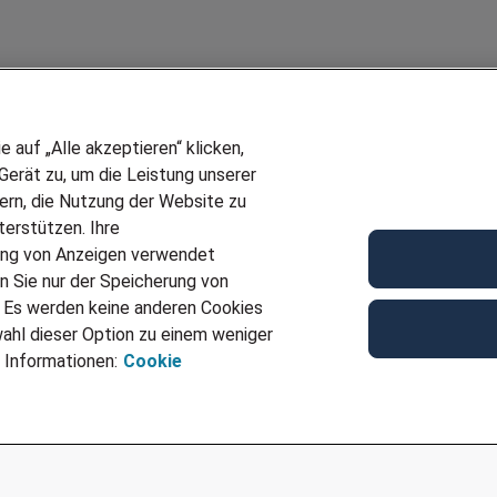
auf „Alle akzeptieren“ klicken,
erät zu, um die Leistung unserer
sern, die Nutzung der Website zu
erstützen. Ihre
Wir stellen ein!
ung von Anzeigen verwendet
E
DEINE BERUFSGRUPPE
n Sie nur der Speicherung von
UF GENERATOR
DEINE LEBENSSITUATION
. Es werden keine anderen Cookies
T
AMAZON JOBS
ahl dieser Option zu einem weniger
VERMITTLUNG
PARTNERSHIP WITH AIRBUS
 Informationen:
Cookie
TER EMPFEHLEN
INITIATIV BEWERBEN