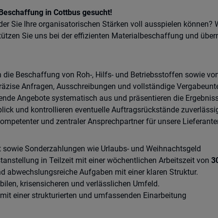
) Beschaffung in Cottbus gesucht!
der Sie Ihre organisatorischen Stärken voll ausspielen können? Wi
stützen Sie uns bei der effizienten Materialbeschaffung und üb
die Beschaffung von Roh-, Hilfs- und Betriebsstoffen sowie von
präzise Anfragen, Ausschreibungen und vollständige Vergabeunt
ende Angebote systematisch aus und präsentieren die Ergebniss
lick und kontrollieren eventuelle Auftragsrückstände zuverlässi
kompetenter und zentraler Ansprechpartner für unsere Lieferante
lt sowie Sonderzahlungen wie Urlaubs- und Weihnachtsgeld
tanstellung in Teilzeit mit einer wöchentlichen Arbeitszeit von
3
d abwechslungsreiche Aufgaben mit einer klaren Struktur.
bilen, krisensicheren und verlässlichen Umfeld.
 mit einer strukturierten und umfassenden Einarbeitung