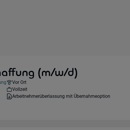
haffung (m/w/d)
Remote Option:
ung
Vor Ort
Workhours:
Vollzeit
Vertragsart:
Arbeitnehmerüberlassung mit Übernahmeoption