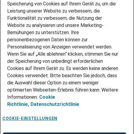
Speicherung von Cookies auf Ihrem Gerät zu, um die
AMAZON JOBS
Leistung unserer Website zu verbessern, die
PARTNERSHIP WITH AIRBUS
Funktionalität zu verbessern, die Nutzung der
Website zu analysieren und unsere Marketing-
INITIATIV BEWERBEN
Über Adecco
Bemühungen zu unterstützen. Ihre
personenbezogenen Daten können zur
ÜBER UNS
Personalisierung von Anzeigen verwendet werden.
STANDORTE
Wenn Sie auf „Alle ablehnen“ klicken, stimmen Sie nur
BLOG
der Speicherung von unbedingt erforderlichen
PRESSE
Cookies auf Ihrem Gerät zu. Es werden keine anderen
NEWSLETTER
Cookies verwendet. Bitte beachten Sie jedoch, dass
KONTAKT
die Auswahl dieser Option zu einem weniger
optimierten Webseiten-Erlebnis führen kann. Weitere
@Adecco 2026
Informationen:
Cookie
IMPRESSUM
Richtlinie,
Datenschutzrichtlinie
DATENSCHUTZ
AGB
NUTZUNGSBEDINGUNGEN
COOKIE-EINSTELLUNGEN
COOKIE-RICHTLINIEN
COOKIE-EINSTELLUNGEN