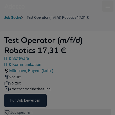
Ope
Job Suche
Test Operator (m/f/d) Robotics 17,31 €
Test Operator (m/f/d)
Robotics 17,31 €
Jobdetails
IT & Software
Kategorie:
IT & Kommunikation
Industry:
München
Bayern (kath.)
,
Standorte:
Region:
Remote Option:
Vor Ort
Workhours:
Vollzeit
Vertragsart:
Arbeitnehmerüberlassung
Für Job bewerben
Job speichern