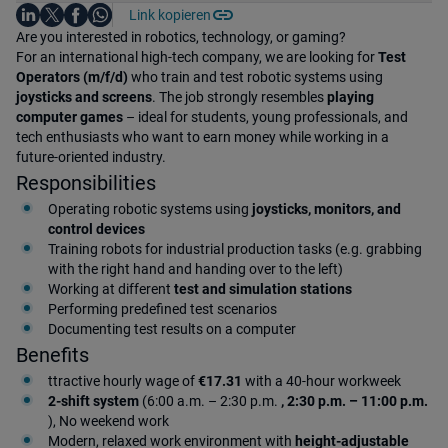
Auf LinkedIn teilen
Auf X teilen
Auf Facebook teilen
Link kopieren
Teile diesen Job
Auf WhatsApp teilen
Einleitung
Are you interested in robotics, technology, or gaming?
For an international high-tech company, we are looking for
Test
Operators (m/f/d)
who train and test robotic systems using
joysticks and screens
. The job strongly resembles
playing
computer games
– ideal for students, young professionals, and
tech enthusiasts who want to earn money while working in a
future-oriented industry.
Responsibilities
Operating robotic systems using
joysticks, monitors, and
control devices
Training robots for industrial production tasks (e.g. grabbing
with the right hand and handing over to the left)
Working at different
test and simulation stations
Performing predefined test scenarios
Documenting test results on a computer
Benefits
ttractive hourly wage of
€17.31
with a 40-hour workweek
2-shift system
(6:00 a.m. – 2:30 p.m.
, 2:30 p.m. – 11:00 p.m.
), No weekend work
Modern, relaxed work environment with
height-adjustable