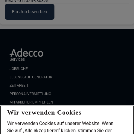
Ref
JN -012026-930375
Für Job bewerben
Services
JOBSUCHE
LEBENSLAUF GENERATOR
ZEITARBEIT
PERSONALVERMITTLUNG
MITARBEITER EMPFEHLEN
Wir verwenden Cookies
FAQ
Wir stellen ein!
Wir verwenden Cookies auf unserer Website. Wenn
DEINE BERUFSGRUPPE
Sie auf „Alle akzeptieren“ klicken, stimmen Sie der
DEINE LEBENSSITUATION