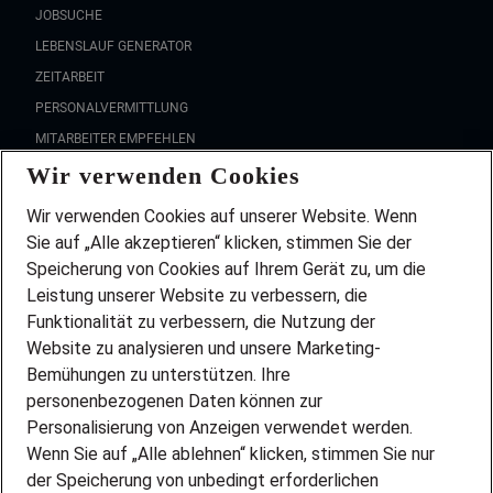
JOBSUCHE
LEBENSLAUF GENERATOR
ZEITARBEIT
PERSONALVERMITTLUNG
MITARBEITER EMPFEHLEN
Wir verwenden Cookies
FAQ
Wir stellen ein!
Wir verwenden Cookies auf unserer Website. Wenn
DEINE BERUFSGRUPPE
Sie auf „Alle akzeptieren“ klicken, stimmen Sie der
DEINE LEBENSSITUATION
Speicherung von Cookies auf Ihrem Gerät zu, um die
AMAZON JOBS
Leistung unserer Website zu verbessern, die
PARTNERSHIP WITH AIRBUS
Funktionalität zu verbessern, die Nutzung der
Website zu analysieren und unsere Marketing-
INITIATIV BEWERBEN
Über Adecco
Bemühungen zu unterstützen. Ihre
personenbezogenen Daten können zur
ÜBER UNS
Personalisierung von Anzeigen verwendet werden.
STANDORTE
Wenn Sie auf „Alle ablehnen“ klicken, stimmen Sie nur
BLOG
der Speicherung von unbedingt erforderlichen
PRESSE