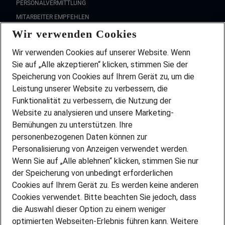
PERSONALVERMITTLUNG
MITARBEITER EMPFEHLEN
Wir verwenden Cookies
FAQ
Wir stellen ein!
Wir verwenden Cookies auf unserer Website. Wenn
DEINE BERUFSGRUPPE
Sie auf „Alle akzeptieren“ klicken, stimmen Sie der
DEINE LEBENSSITUATION
Speicherung von Cookies auf Ihrem Gerät zu, um die
AMAZON JOBS
Leistung unserer Website zu verbessern, die
PARTNERSHIP WITH AIRBUS
Funktionalität zu verbessern, die Nutzung der
Website zu analysieren und unsere Marketing-
INITIATIV BEWERBEN
Über Adecco
Bemühungen zu unterstützen. Ihre
personenbezogenen Daten können zur
ÜBER UNS
Personalisierung von Anzeigen verwendet werden.
STANDORTE
Wenn Sie auf „Alle ablehnen“ klicken, stimmen Sie nur
BLOG
der Speicherung von unbedingt erforderlichen
PRESSE
Cookies auf Ihrem Gerät zu. Es werden keine anderen
NEWSLETTER
Cookies verwendet. Bitte beachten Sie jedoch, dass
KONTAKT
die Auswahl dieser Option zu einem weniger
optimierten Webseiten-Erlebnis führen kann. Weitere