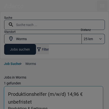
Ope
Suche
Distanz
Standort
Jobs suchen
Filter
Job Suche
Worms
Jobs in Worms
1 gefunden
Produktionshelfer (m/w/d) 14,96 €
(Produktion & Fertigung) in 67547
unbefristet
Produktion & Fertigung