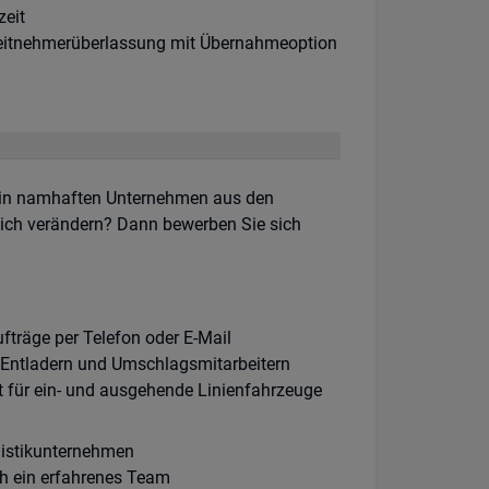
khours:
zeit
ragsart:
eitnehmerüberlassung mit Übernahmeoption
 in namhaften Unternehmen aus den
lich verändern? Dann bewerben Sie sich
träge per Telefon oder E-Mail
Entladern und Umschlagsmitarbeitern
t für ein- und ausgehende Linienfahrzeuge
ogistikunternehmen
ch ein erfahrenes Team