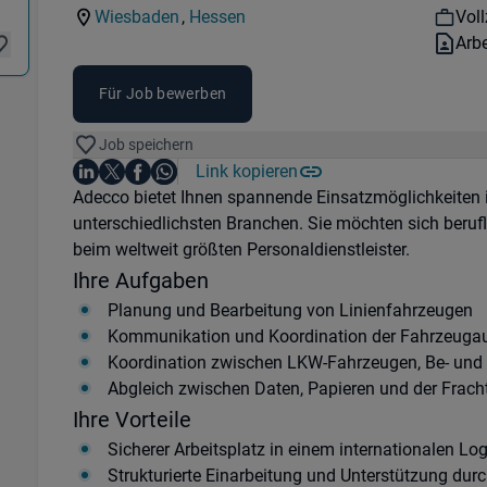
Kategorie:
Industry:
Wor
Wiesbaden
,
Hessen
Voll
Standorte:
Region:
Vert
Arb
Für Job bewerben
Job speichern
Auf LinkedIn teilen
Auf X teilen
Auf Facebook teilen
Link kopieren
Teile diesen Job
Auf WhatsApp teilen
Einleitung
Adecco bietet Ihnen spannende Einsatzmöglichkeiten
unterschiedlichsten Branchen. Sie möchten sich beruf
beim weltweit größten Personaldienstleister.
Ihre Aufgaben
Planung und Bearbeitung von Linienfahrzeugen
Kommunikation und Koordination der Fahrzeugauf
Koordination zwischen LKW-Fahrzeugen, Be- und 
Abgleich zwischen Daten, Papieren und der Frach
Ihre Vorteile
Sicherer Arbeitsplatz in einem internationalen L
Strukturierte Einarbeitung und Unterstützung dur