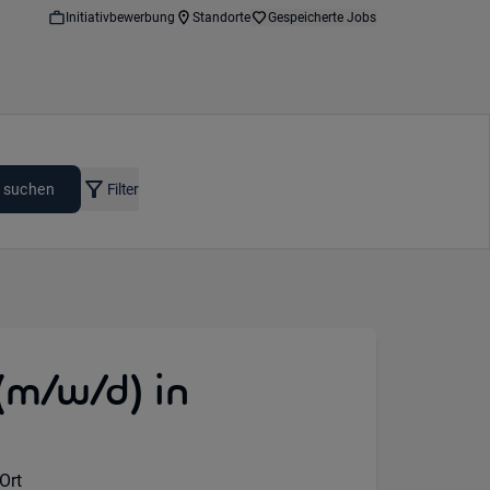
Initiativbewerbung
Standorte
Gespeicherte Jobs
 suchen
Filter
(m/w/d) in
ote Option:
Ort