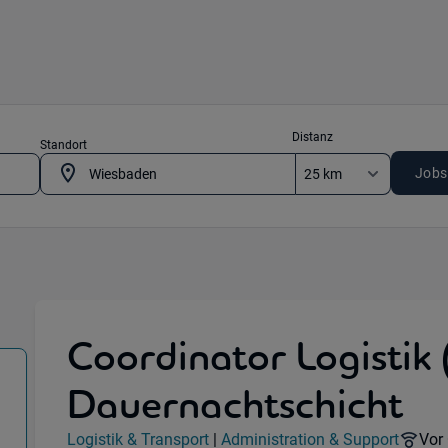
Distanz
Standort
Jobs
Coordinator Logistik 
Dauernachtschicht
port) in 65205 Wiesbaden
Jobdetails
Rem
Logistik & Transport
|
Administration & Support
Vor 