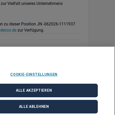
 zur Vielfalt unseres Unternehmens
gen zu dieser Position JN -062026-1111937
adecco.de
zur Verfügung.
COOKIE-EINSTELLUNGEN
ALLE AKZEPTIEREN
ALLE ABLEHNEN