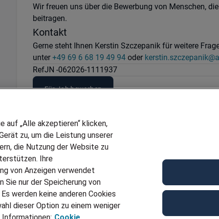
Wir freuen uns über die Bewerbung von Menschen, die
beitragen.
Kontakt
Gerne steht Ihnen Kerstin Szczepanik für weitere Fra
unter
+49 69 6 68 19 49 94
oder
kerstin.szczepanik@
Ref
JN -062026-1111937
Für Job bewerben
auf „Alle akzeptieren“ klicken,
erät zu, um die Leistung unserer
sern, die Nutzung der Website zu
erstützen. Ihre
ung von Anzeigen verwendet
n Sie nur der Speicherung von
. Es werden keine anderen Cookies
ahl dieser Option zu einem weniger
 Informationen:
Cookie