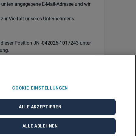
e unten angegebene E-Mail-Adresse und wir
 zur Vielfalt unseres Unternehmens
 dieser Position JN -042026-1017243 unter
ung.
COOKIE-EINSTELLUNGEN
ALLE AKZEPTIEREN
ALLE ABLEHNEN