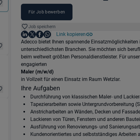
Für Job bewerben
 Fertigung) in 35578 Wetzlar
Job speichern
Auf LinkedIn teilen
Auf X teilen
Auf Facebook teilen
Link kopieren
Teile diesen Job
Auf WhatsApp teilen
Einleitung
Adecco bietet Ihnen spannende Einsatzmöglichkeiten
unterschiedlichsten Branchen. Sie möchten sich beruf
beim weltweit größten Personaldienstleister. Für unse
ertigung) in 35578 Wetzlar
engagierten
Maler (m/w/d)
in Vollzeit für einen Einsatz im Raum Wetzlar.
Ihre Aufgaben
Durchführung von klassischen Maler- und Lackier
Tapezierarbeiten sowie Untergrundvorbereitung (S
Anstricharbeiten an Wänden, Decken und Fassad
Lackieren von Türen, Fenstern und anderen Bautei
Ausführung von Renovierungs- und Sanierungsarb
 35582 Wetzlar
Kundenorientiertes und selbstständiges Arbeiten 