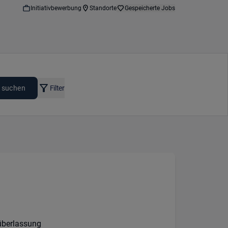
Initiativbewerbung
Standorte
Gespeicherte Jobs
 suchen
Filter
n:
überlassung