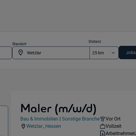
Distanz
Standort
Jobs
Maler (m/w/d)
 35576 Wetzlar
Jobdetails
Remote Optio
Bau & Immobilien
|
Sonstige Branche
Vor Ort
Kategorie:
Industry:
Workhours:
Wetzlar
,
Hessen
Vollzeit
Standorte:
Region:
Vertragsart:
Arbeitnehmer