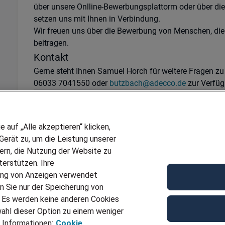
über unsere Onlline-Bewerbungsplattorm oder über di
setzen uns mit Ihnen in Verbindung.
Wir freuen uns über die Bewerbung von Menschen, die
beitragen.
Kontakt
Gerne steht Ihnen Samuel Horch für weitere Fragen zu
06033 7041550 oder
butzbach@adecco.de
zur Verfüg
Ref
JN -042026-1017243
Für Job bewerben
auf „Alle akzeptieren“ klicken,
erät zu, um die Leistung unserer
sern, die Nutzung der Website zu
erstützen. Ihre
ung von Anzeigen verwendet
n Sie nur der Speicherung von
. Es werden keine anderen Cookies
ahl dieser Option zu einem weniger
 Informationen:
Cookie