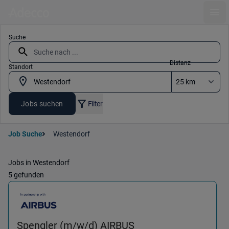
Ope
Suche
Distanz
Standort
Jobs suchen
Filter
Job Suche
Westendorf
Jobs in Westendorf
5 gefunden
(Technik & Instandh
Spengler (m/w/d) AIRBUS