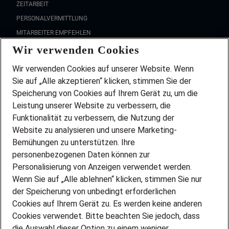
ZEITARBEIT
PERSONALVERMITTLUNG
MITARBEITER EMPFEHLEN
Wir verwenden Cookies
FAQ
Wir stellen ein!
Wir verwenden Cookies auf unserer Website. Wenn
DEINE BERUFSGRUPPE
Sie auf „Alle akzeptieren“ klicken, stimmen Sie der
DEINE LEBENSSITUATION
Speicherung von Cookies auf Ihrem Gerät zu, um die
AMAZON JOBS
Leistung unserer Website zu verbessern, die
PARTNERSHIP WITH AIRBUS
Funktionalität zu verbessern, die Nutzung der
Website zu analysieren und unsere Marketing-
INITIATIV BEWERBEN
Über Adecco
Bemühungen zu unterstützen. Ihre
personenbezogenen Daten können zur
ÜBER UNS
Personalisierung von Anzeigen verwendet werden.
STANDORTE
Wenn Sie auf „Alle ablehnen“ klicken, stimmen Sie nur
BLOG
der Speicherung von unbedingt erforderlichen
PRESSE
Cookies auf Ihrem Gerät zu. Es werden keine anderen
NEWSLETTER
Cookies verwendet. Bitte beachten Sie jedoch, dass
KONTAKT
die Auswahl dieser Option zu einem weniger