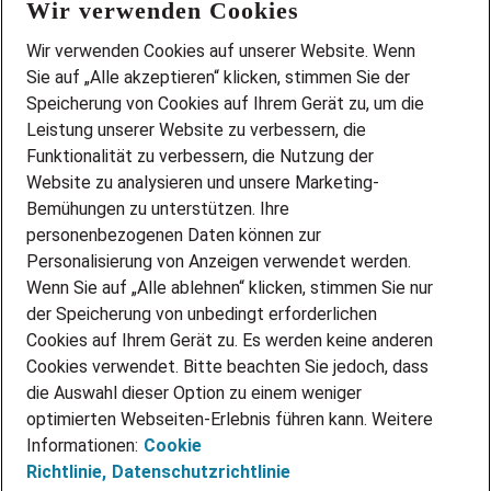
Wir verwenden Cookies
FAQ
Wir stellen ein!
Wir verwenden Cookies auf unserer Website. Wenn
DEINE BERUFSGRUPPE
Sie auf „Alle akzeptieren“ klicken, stimmen Sie der
DEINE LEBENSSITUATION
Speicherung von Cookies auf Ihrem Gerät zu, um die
AMAZON JOBS
Leistung unserer Website zu verbessern, die
PARTNERSHIP WITH AIRBUS
Funktionalität zu verbessern, die Nutzung der
Website zu analysieren und unsere Marketing-
INITIATIV BEWERBEN
Über Adecco
Bemühungen zu unterstützen. Ihre
personenbezogenen Daten können zur
ÜBER UNS
Personalisierung von Anzeigen verwendet werden.
STANDORTE
Wenn Sie auf „Alle ablehnen“ klicken, stimmen Sie nur
BLOG
der Speicherung von unbedingt erforderlichen
PRESSE
Cookies auf Ihrem Gerät zu. Es werden keine anderen
NEWSLETTER
Cookies verwendet. Bitte beachten Sie jedoch, dass
KONTAKT
die Auswahl dieser Option zu einem weniger
optimierten Webseiten-Erlebnis führen kann. Weitere
@Adecco 2026
Informationen:
Cookie
IMPRESSUM
Richtlinie,
Datenschutzrichtlinie
DATENSCHUTZ