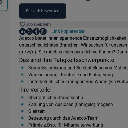
Für Job bewerben
Job speichern
Auf LinkedIn teilen
Auf X teilen
Auf Facebook teilen
Link kopieren
Teile diesen Job
Auf WhatsApp teilen
Einleitung
Adecco bietet Ihnen spannende Einsatzmöglichkeiten
unterschiedlichsten Branchen. Wir suchen für unseren
(m/w/d). Sie möchten sich beruflich verändern? Dann 
Das sind Ihre Tätigkeitsschwerpunkte
Kommissionierung und Bereitstellung von Materia
Wareneingang - Kontrolle und Einlagerung
Innterbetrieblicher Transport von Waren (via Hub
Ihre Vorteile
Übertariflicher Stundenlohn
Zahlung von Auslösen (Fahrgeld) möglich
Gleitzeit
Betreuung durch das Adecco-Team
Prämie z.Bsp. für Mitarbeiterwerbung