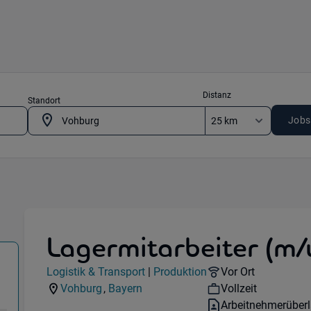
Distanz
Standort
Jobs
Lagermitarbeiter (m/
& Transport) in 85088 Vohburg
Jobdetails
Remote Option:
Logistik & Transport
|
Produktion
Vor Ort
Kategorie:
Industry:
Workhours:
Vohburg
,
Bayern
Vollzeit
Standorte:
Region:
Vertragsart:
Arbeitnehmerüber