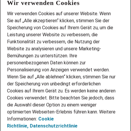
Wir verwenden Cookies
FAQ
Wir stellen ein!
Wir verwenden Cookies auf unserer Website. Wenn
DEINE BERUFSGRUPPE
Sie auf „Alle akzeptieren“ klicken, stimmen Sie der
DEINE LEBENSSITUATION
Speicherung von Cookies auf Ihrem Gerät zu, um die
AMAZON JOBS
Leistung unserer Website zu verbessern, die
PARTNERSHIP WITH AIRBUS
Funktionalität zu verbessern, die Nutzung der
Website zu analysieren und unsere Marketing-
INITIATIV BEWERBEN
Über Adecco
Bemühungen zu unterstützen. Ihre
personenbezogenen Daten können zur
ÜBER UNS
Personalisierung von Anzeigen verwendet werden.
STANDORTE
Wenn Sie auf „Alle ablehnen“ klicken, stimmen Sie nur
BLOG
der Speicherung von unbedingt erforderlichen
PRESSE
Cookies auf Ihrem Gerät zu. Es werden keine anderen
NEWSLETTER
Cookies verwendet. Bitte beachten Sie jedoch, dass
KONTAKT
die Auswahl dieser Option zu einem weniger
optimierten Webseiten-Erlebnis führen kann. Weitere
@Adecco 2026
Informationen:
Cookie
IMPRESSUM
Richtlinie,
Datenschutzrichtlinie
DATENSCHUTZ