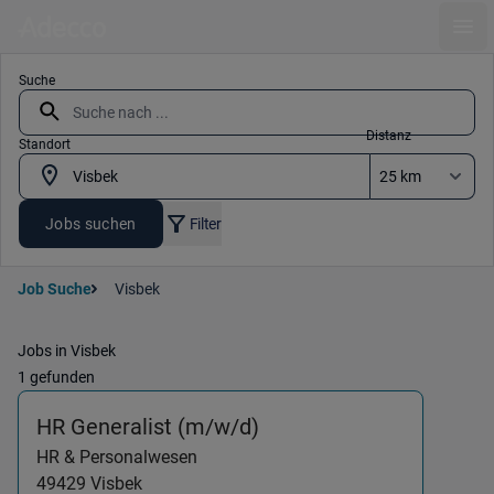
Ope
Suche
Distanz
Standort
Jobs suchen
Filter
Job Suche
Visbek
Jobs in Visbek
1 gefunden
(HR & Personalwesen) i
HR Generalist (m/w/d)
HR & Personalwesen
49429
Visbek