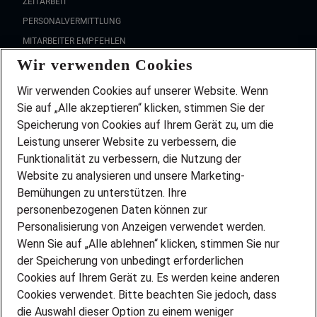
ZEITARBEIT
PERSONALVERMITTLUNG
MITARBEITER EMPFEHLEN
Wir verwenden Cookies
FAQ
Wir stellen ein!
Wir verwenden Cookies auf unserer Website. Wenn
DEINE BERUFSGRUPPE
Sie auf „Alle akzeptieren“ klicken, stimmen Sie der
DEINE LEBENSSITUATION
Speicherung von Cookies auf Ihrem Gerät zu, um die
AMAZON JOBS
Leistung unserer Website zu verbessern, die
PARTNERSHIP WITH AIRBUS
Funktionalität zu verbessern, die Nutzung der
Website zu analysieren und unsere Marketing-
INITIATIV BEWERBEN
Über Adecco
Bemühungen zu unterstützen. Ihre
personenbezogenen Daten können zur
ÜBER UNS
Personalisierung von Anzeigen verwendet werden.
STANDORTE
Wenn Sie auf „Alle ablehnen“ klicken, stimmen Sie nur
BLOG
der Speicherung von unbedingt erforderlichen
PRESSE
Cookies auf Ihrem Gerät zu. Es werden keine anderen
NEWSLETTER
Cookies verwendet. Bitte beachten Sie jedoch, dass
KONTAKT
die Auswahl dieser Option zu einem weniger