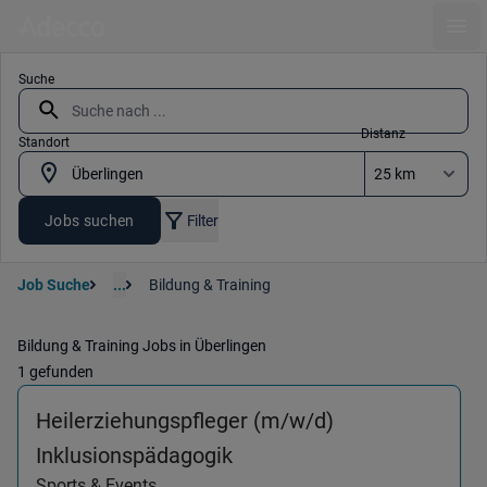
Ope
Suche
Distanz
Standort
Jobs suchen
Filter
Job Suche
...
Bildung & Training
Bildung & Training Jobs in Überlingen
1 gefunden
Heilerziehungspfleger (m/w/d)
(Sports & Events) in 7059
Inklusionspädagogik
Sports & Events