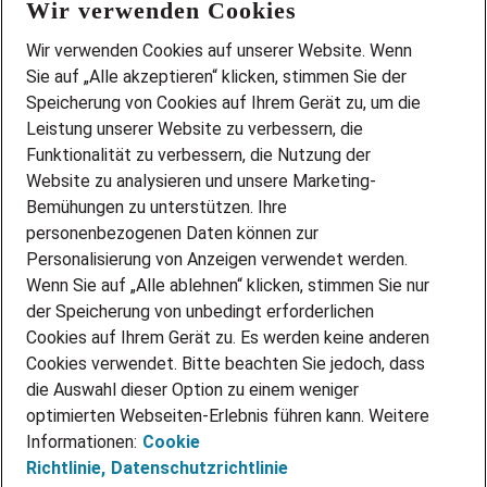
Wir verwenden Cookies
FAQ
Wir stellen ein!
Wir verwenden Cookies auf unserer Website. Wenn
DEINE BERUFSGRUPPE
Sie auf „Alle akzeptieren“ klicken, stimmen Sie der
DEINE LEBENSSITUATION
Speicherung von Cookies auf Ihrem Gerät zu, um die
AMAZON JOBS
Leistung unserer Website zu verbessern, die
PARTNERSHIP WITH AIRBUS
Funktionalität zu verbessern, die Nutzung der
Website zu analysieren und unsere Marketing-
INITIATIV BEWERBEN
Über Adecco
Bemühungen zu unterstützen. Ihre
personenbezogenen Daten können zur
ÜBER UNS
Personalisierung von Anzeigen verwendet werden.
STANDORTE
Wenn Sie auf „Alle ablehnen“ klicken, stimmen Sie nur
BLOG
der Speicherung von unbedingt erforderlichen
PRESSE
Cookies auf Ihrem Gerät zu. Es werden keine anderen
NEWSLETTER
Cookies verwendet. Bitte beachten Sie jedoch, dass
KONTAKT
die Auswahl dieser Option zu einem weniger
optimierten Webseiten-Erlebnis führen kann. Weitere
@Adecco 2026
Informationen:
Cookie
IMPRESSUM
Richtlinie,
Datenschutzrichtlinie
DATENSCHUTZ