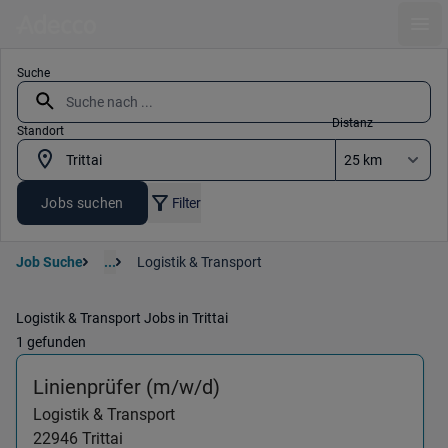
Ope
Suche
Distanz
Standort
Jobs suchen
Filter
Job Suche
...
Logistik & Transport
Logistik & Transport Jobs in Trittai
1 gefunden
(Logistik & Transport) in 
Linienprüfer (m/w/d)
Logistik & Transport
22946
Trittai