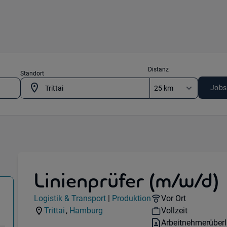
Distanz
Standort
Jobs
Linienprüfer (m/w/d)
sport) in 22946 Trittai
Jobdetails
Remote Option:
Logistik & Transport
|
Produktion
Vor Ort
Kategorie:
Industry:
Workhours:
Trittai
,
Hamburg
Vollzeit
Standorte:
Region:
Vertragsart:
Arbeitnehmerüber