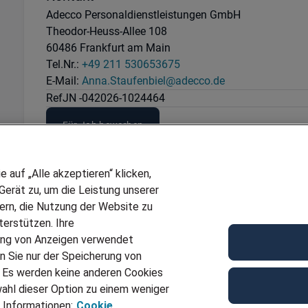
Adecco Personaldienstleistungen GmbH
Theodor-Heuss-Allee 108
60486 Frankfurt am Main
Tel.Nr.:
+49 211 530653675
E-Mail:
Anna.Staufenbiel@adecco.de
Ref
JN -042026-1024464
Für Job bewerben
auf „Alle akzeptieren“ klicken,
erät zu, um die Leistung unserer
sern, die Nutzung der Website zu
erstützen. Ihre
ung von Anzeigen verwendet
n Sie nur der Speicherung von
. Es werden keine anderen Cookies
ahl dieser Option zu einem weniger
 Informationen:
Cookie