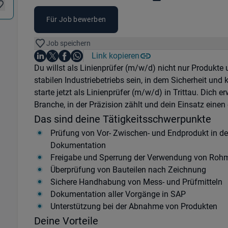
Für Job bewerben
Job speichern
Auf LinkedIn teilen
Auf X teilen
Auf Facebook teilen
Link kopieren
Teile diesen Job
Auf WhatsApp teilen
Einleitung
Du willst als Linienprüfer (m/w/d) nicht nur Produkte
stabilen Industriebetriebs sein, in dem Sicherheit und 
starte jetzt als Linienprüfer (m/w/d) in Trittau. Dich erw
Branche, in der Präzision zählt und dein Einsatz eine
Das sind deine Tätigkeitsschwerpunkte
Prüfung von Vor- Zwischen- und Endprodukt in der
Dokumentation
Freigabe und Sperrung der Verwendung von Rohm
Überprüfung von Bauteilen nach Zeichnung
Sichere Handhabung von Mess- und Prüfmitteln
Dokumentation aller Vorgänge in SAP
Unterstützung bei der Abnahme von Produkten
Deine Vorteile