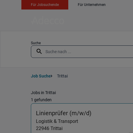
Für Jobsuchende
Für Unternehmen
Suche
Job Suche
Trittai
Jobs in Trittai
1 gefunden
(Logistik & Tran
Linienprüfer (m/w/d)
Logistik & Transport
22946
Trittai