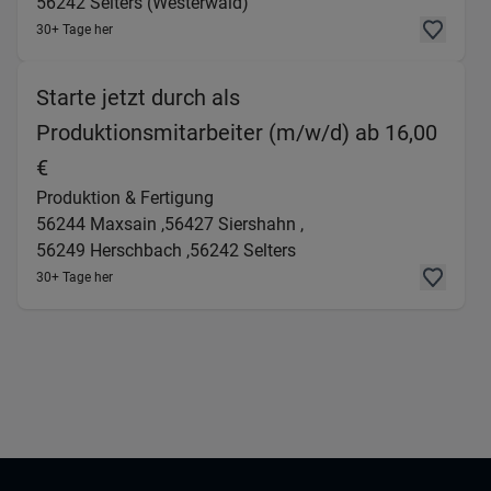
56242
Selters (Westerwald)
30+ Tage her
Starte jetzt durch als
Produktionsmitarbeiter (m/w/d) ab 16,00
(Produktion & Fertigung) in 56244 Maxsain , 
€
Produktion & Fertigung
56244
Maxsain ,
56427
Siershahn ,
56249
Herschbach ,
56242
Selters
30+ Tage her