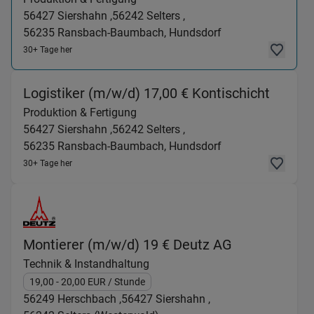
56427
Siershahn ,
56242
Selters ,
56235
Ransbach-Baumbach, Hundsdorf
30+ Tage her
(Produ
Logistiker (m/w/d) 17,00 € Kontischicht
Produktion & Fertigung
56427
Siershahn ,
56242
Selters ,
56235
Ransbach-Baumbach, Hundsdorf
30+ Tage her
(Technik & I
Montierer (m/w/d) 19 € Deutz AG
Technik & Instandhaltung
19,00
- 20,00
EUR
/ Stunde
56249
Herschbach ,
56427
Siershahn ,