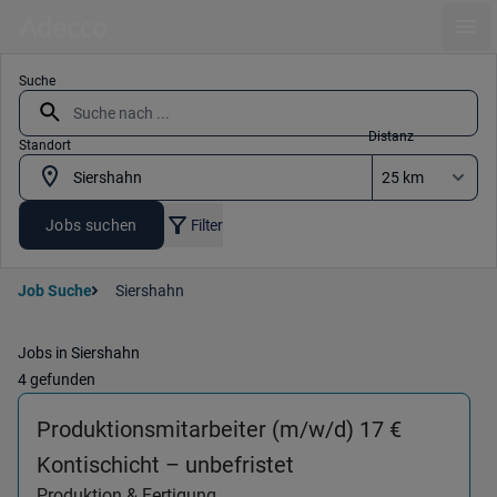
Ope
Suche
Distanz
Standort
Jobs suchen
Filter
Job Suche
Siershahn
Jobs in Siershahn
4 gefunden
Produktionsmitarbeiter (m/w/d) 17 €
(Produktion & Ferti
Kontischicht – unbefristet
Produktion & Fertigung