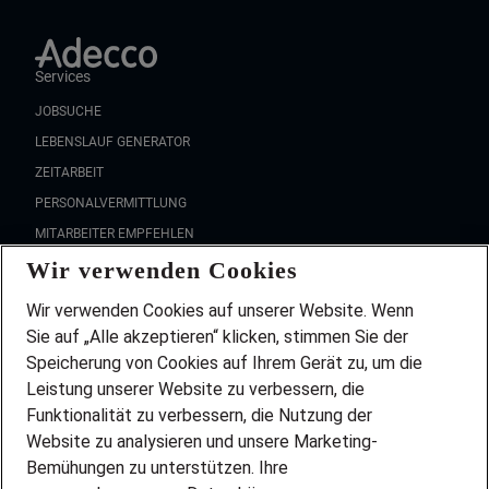
Services
JOBSUCHE
LEBENSLAUF GENERATOR
ZEITARBEIT
PERSONALVERMITTLUNG
MITARBEITER EMPFEHLEN
Wir verwenden Cookies
FAQ
Wir stellen ein!
Wir verwenden Cookies auf unserer Website. Wenn
DEINE BERUFSGRUPPE
Sie auf „Alle akzeptieren“ klicken, stimmen Sie der
DEINE LEBENSSITUATION
Speicherung von Cookies auf Ihrem Gerät zu, um die
AMAZON JOBS
Leistung unserer Website zu verbessern, die
PARTNERSHIP WITH AIRBUS
Funktionalität zu verbessern, die Nutzung der
Website zu analysieren und unsere Marketing-
INITIATIV BEWERBEN
Über Adecco
Bemühungen zu unterstützen. Ihre