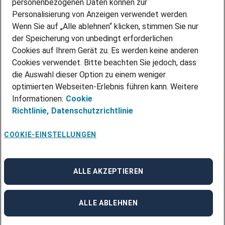
personenbezogenen Daten können zur
ÜBER UNS
Personalisierung von Anzeigen verwendet werden.
STANDORTE
Wenn Sie auf „Alle ablehnen“ klicken, stimmen Sie nur
BLOG
der Speicherung von unbedingt erforderlichen
PRESSE
Cookies auf Ihrem Gerät zu. Es werden keine anderen
NEWSLETTER
Cookies verwendet. Bitte beachten Sie jedoch, dass
KONTAKT
die Auswahl dieser Option zu einem weniger
optimierten Webseiten-Erlebnis führen kann. Weitere
@Adecco 2026
Informationen:
Cookie
IMPRESSUM
Richtlinie,
Datenschutzrichtlinie
DATENSCHUTZ
AGB
NUTZUNGSBEDINGUNGEN
COOKIE-EINSTELLUNGEN
COOKIE-RICHTLINIEN
COOKIE-EINSTELLUNGEN
CODE OF CONDUCT
BESCHWERDESTELLE
ALLE AKZEPTIEREN
linkedin
Facebook
Instagram
ALLE ABLEHNEN