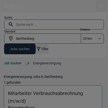
Ope
Suche
Distanz
Standort
Jobs suchen
Filter
Job Suche
...
Energieversorgung
Energieversorgung Jobs in Senftenberg
1 gefunden
Mitarbeiter Verbrauchsabrechnung
(Büroverwaltung) in 03172 Guben , 01
(m/w/d)
Büroverwaltung