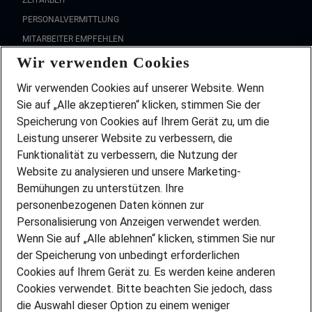
ZEITARBEIT
PERSONALVERMITTLUNG
MITARBEITER EMPFEHLEN
Wir verwenden Cookies
FAQ
Wir stellen ein!
Wir verwenden Cookies auf unserer Website. Wenn
DEINE BERUFSGRUPPE
Sie auf „Alle akzeptieren“ klicken, stimmen Sie der
DEINE LEBENSSITUATION
Speicherung von Cookies auf Ihrem Gerät zu, um die
AMAZON JOBS
Leistung unserer Website zu verbessern, die
PARTNERSHIP WITH AIRBUS
Funktionalität zu verbessern, die Nutzung der
Website zu analysieren und unsere Marketing-
INITIATIV BEWERBEN
Über Adecco
Bemühungen zu unterstützen. Ihre
personenbezogenen Daten können zur
ÜBER UNS
Personalisierung von Anzeigen verwendet werden.
STANDORTE
Wenn Sie auf „Alle ablehnen“ klicken, stimmen Sie nur
BLOG
der Speicherung von unbedingt erforderlichen
PRESSE
Cookies auf Ihrem Gerät zu. Es werden keine anderen
NEWSLETTER
Cookies verwendet. Bitte beachten Sie jedoch, dass
KONTAKT
die Auswahl dieser Option zu einem weniger