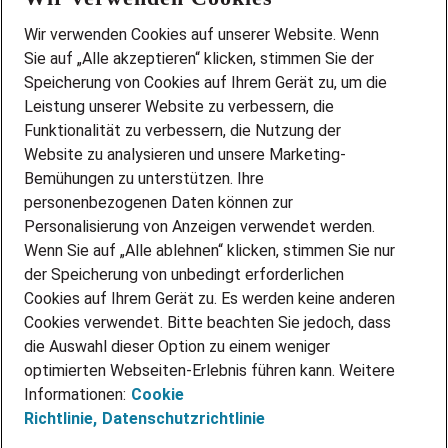
Wir stellen ein!
Wir verwenden Cookies auf unserer Website. Wenn
DEINE BERUFSGRUPPE
Sie auf „Alle akzeptieren“ klicken, stimmen Sie der
DEINE LEBENSSITUATION
Speicherung von Cookies auf Ihrem Gerät zu, um die
AMAZON JOBS
Leistung unserer Website zu verbessern, die
PARTNERSHIP WITH AIRBUS
Funktionalität zu verbessern, die Nutzung der
Website zu analysieren und unsere Marketing-
INITIATIV BEWERBEN
Über Adecco
Bemühungen zu unterstützen. Ihre
personenbezogenen Daten können zur
ÜBER UNS
Personalisierung von Anzeigen verwendet werden.
STANDORTE
Wenn Sie auf „Alle ablehnen“ klicken, stimmen Sie nur
BLOG
der Speicherung von unbedingt erforderlichen
PRESSE
Cookies auf Ihrem Gerät zu. Es werden keine anderen
NEWSLETTER
Cookies verwendet. Bitte beachten Sie jedoch, dass
KONTAKT
die Auswahl dieser Option zu einem weniger
optimierten Webseiten-Erlebnis führen kann. Weitere
@Adecco 2026
Informationen:
Cookie
IMPRESSUM
Richtlinie,
Datenschutzrichtlinie
DATENSCHUTZ
AGB