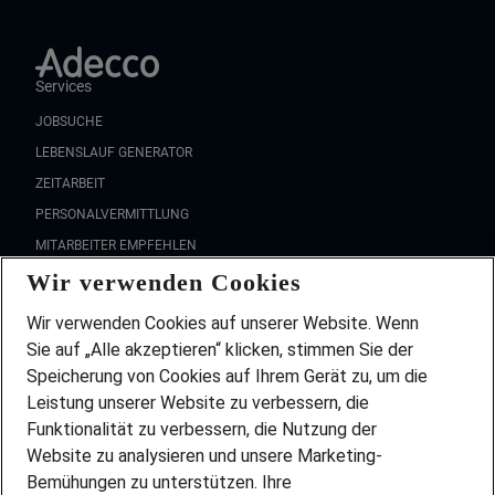
Services
JOBSUCHE
LEBENSLAUF GENERATOR
ZEITARBEIT
PERSONALVERMITTLUNG
MITARBEITER EMPFEHLEN
Wir verwenden Cookies
FAQ
Wir stellen ein!
Wir verwenden Cookies auf unserer Website. Wenn
DEINE BERUFSGRUPPE
Sie auf „Alle akzeptieren“ klicken, stimmen Sie der
DEINE LEBENSSITUATION
Speicherung von Cookies auf Ihrem Gerät zu, um die
AMAZON JOBS
Leistung unserer Website zu verbessern, die
PARTNERSHIP WITH AIRBUS
Funktionalität zu verbessern, die Nutzung der
Website zu analysieren und unsere Marketing-
INITIATIV BEWERBEN
Über Adecco
Bemühungen zu unterstützen. Ihre