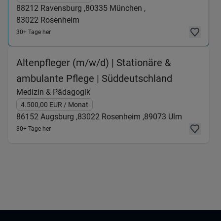
88212
Ravensburg ,
80335
München ,
83022
Rosenheim
30+ Tage her
Altenpfleger (m/w/d) | Stationäre &
(Medizin &
ambulante Pflege | Süddeutschland
Medizin & Pädagogik
4.500,00
EUR
/ Monat
86152
Augsburg ,
83022
Rosenheim ,
89073
Ulm
30+ Tage her