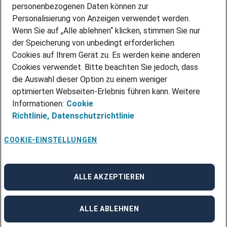
personenbezogenen Daten können zur
ÜBER UNS
Personalisierung von Anzeigen verwendet werden.
STANDORTE
Wenn Sie auf „Alle ablehnen“ klicken, stimmen Sie nur
BLOG
der Speicherung von unbedingt erforderlichen
PRESSE
Cookies auf Ihrem Gerät zu. Es werden keine anderen
NEWSLETTER
Cookies verwendet. Bitte beachten Sie jedoch, dass
KONTAKT
die Auswahl dieser Option zu einem weniger
optimierten Webseiten-Erlebnis führen kann. Weitere
@Adecco 2026
Informationen:
Cookie
IMPRESSUM
Richtlinie,
Datenschutzrichtlinie
DATENSCHUTZ
AGB
NUTZUNGSBEDINGUNGEN
COOKIE-EINSTELLUNGEN
COOKIE-RICHTLINIEN
COOKIE-EINSTELLUNGEN
CODE OF CONDUCT
BESCHWERDESTELLE
ALLE AKZEPTIEREN
linkedin
Facebook
Instagram
ALLE ABLEHNEN