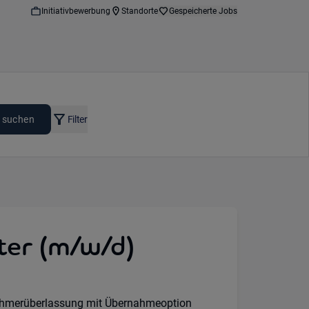
Initiativbewerbung
Standorte
Gespeicherte Jobs
 suchen
Filter
ter (m/w/d)
Option:
urs:
art:
ehmerüberlassung mit Übernahmeoption