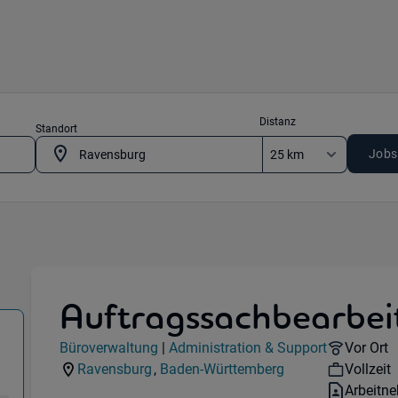
Distanz
Standort
Jobs
Auftragssachbearbei
roverwaltung) in 88212 Ravensburg
Jobdetails
Remote 
Büroverwaltung
|
Administration & Support
Vor Ort
Kategorie:
Industry:
Workho
Ravensburg
,
Baden-Württemberg
Vollzeit
Standorte:
Region:
Vertrags
Arbeitn