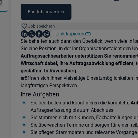
Für Job bewerben
Job speichern
Auf LinkedIn teilen
Auf X teilen
Auf Facebook teilen
Link kopieren
Teile diesen Job
Auf WhatsApp teilen
Einleitung
Sie behalten auch dann den Überblick, wenn viele I
Sie eine Position, in der Ihr Organisationstalent den U
Auftragssachbearbeiter unterstützen Sie renommier
Wirtschaft dabei, ihre
Auftragsabwicklung effizient, 
gestalten. In
Ravensburg
eröffnen sich Ihnen vielseitige Einsatzmöglichkeiten 
langfristigen Perspektiven.
Ihre Aufgaben
Sie bearbeiten und koordinieren die komplette
Auf
Auftragserfassung bis zum Abschluss
Sie stimmen sich mit Kunden, Fachabteilungen u
Sie überwachen Termine und sorgen für einen rei
Sie pflegen Stammdaten und relevante Vorgänge