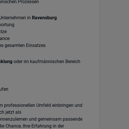
ännischen Prozessen
n Unternehmen in
Ravensburg
wortung
ätze
lance
es gesamten Einsatzes
cklung
oder im kaufmännischen Bereich
ufen
m professionellen Umfeld einbringen und
h jetzt als
e kennenzulernen und gemeinsam passende
ie Chance, Ihre Erfahrung in der