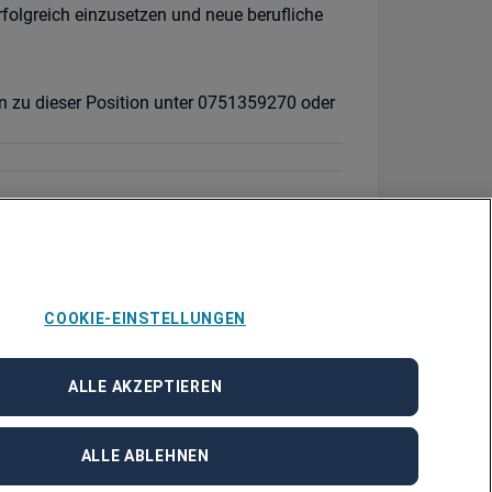
rfolgreich einzusetzen und neue berufliche
en zu dieser Position unter 0751359270 oder
COOKIE-EINSTELLUNGEN
ALLE AKZEPTIEREN
ALLE ABLEHNEN