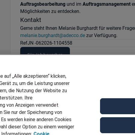
Auftragsbearbeitung
und im
Auftragsmanagement
e
Möglichkeiten zu entdecken.
Kontakt
Gerne steht Ihnen Melanie Burghardt für weitere Frag
melanie.burghardt@adecco.de
zur Verfügung.
Ref
JN -062026-1104558
Für Job bewerben
auf „Alle akzeptieren“ klicken,
erät zu, um die Leistung unserer
sern, die Nutzung der Website zu
erstützen. Ihre
ung von Anzeigen verwendet
n Sie nur der Speicherung von
. Es werden keine anderen Cookies
ahl dieser Option zu einem weniger
 Informationen:
Cookie