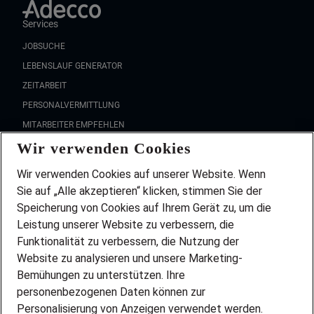
Services
JOBSUCHE
LEBENSLAUF GENERATOR
ZEITARBEIT
PERSONALVERMITTLUNG
MITARBEITER EMPFEHLEN
Wir verwenden Cookies
FAQ
Wir stellen ein!
Wir verwenden Cookies auf unserer Website. Wenn
DEINE BERUFSGRUPPE
Sie auf „Alle akzeptieren“ klicken, stimmen Sie der
DEINE LEBENSSITUATION
Speicherung von Cookies auf Ihrem Gerät zu, um die
AMAZON JOBS
Leistung unserer Website zu verbessern, die
PARTNERSHIP WITH AIRBUS
Funktionalität zu verbessern, die Nutzung der
Website zu analysieren und unsere Marketing-
INITIATIV BEWERBEN
Über Adecco
Bemühungen zu unterstützen. Ihre
personenbezogenen Daten können zur
ÜBER UNS
Personalisierung von Anzeigen verwendet werden.
STANDORTE