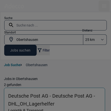
Ope
Suche
Distanz
Standort
Jobs suchen
Filter
Job Suche
Obertshausen
Jobs in Obertshausen
2 gefunden
Deutsche Post AG - Deutsche Post AG -
(Logistik & Transport) i
DHL_OH_Lagerhelfer
Logistik & Transport