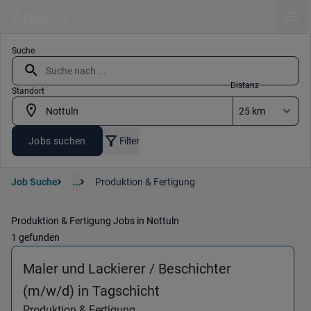
Ope
Suche
Distanz
Standort
Jobs suchen
Filter
Job Suche
...
Produktion & Fertigung
Produktion & Fertigung Jobs in Nottuln
1 gefunden
Maler und Lackierer / Beschichter
(Produktion & Fertigung
(m/w/d) in Tagschicht
Produktion & Fertigung