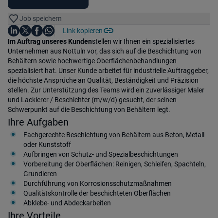
Job speichern
Auf LinkedIn teilen
Auf X teilen
Auf Facebook teilen
Link kopieren
Teile diesen Job
Auf WhatsApp teilen
Einleitung
Im Auftrag unseres Kunden
stellen wir Ihnen ein spezialisiertes
Unternehmen aus Nottuln vor, das sich auf die Beschichtung von
Behältern sowie hochwertige Oberflächenbehandlungen
spezialisiert hat. Unser Kunde arbeitet für industrielle Auftraggeber,
die höchste Ansprüche an Qualität, Beständigkeit und Präzision
stellen. Zur Unterstützung des Teams wird ein zuverlässiger Maler
und Lackierer / Beschichter (m/w/d) gesucht, der seinen
Schwerpunkt auf die Beschichtung von Behältern legt.
Ihre Aufgaben
Fachgerechte Beschichtung von Behältern aus Beton, Metall
oder Kunststoff
Aufbringen von Schutz- und Spezialbeschichtungen
Vorbereitung der Oberflächen: Reinigen, Schleifen, Spachteln,
Grundieren
Durchführung von Korrosionsschutzmaßnahmen
Qualitätskontrolle der beschichteten Oberflächen
Abklebe- und Abdeckarbeiten
Ihre Vorteile