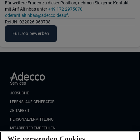
Für weitere Fragen zu dieser Position, nehmen Sie gerne Kontakt
mit Arif Altinbas unter
+49 172 2975070
oderarif.altinbas@adecco.deauf
.
Ref
JN -022026-963708
Für Job bewerben
Services
JOBSUCHE
LEBENSLAUF GENERATOR
ZEITARBEIT
PERSONALVERMITTLUNG
MITARBEITER EMPFEHLEN
Wir verwenden Cookies
FAQ