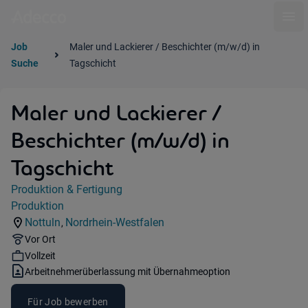
Ope
Job
Maler und Lackierer / Beschichter (m/w/d) in
Suche
Tagschicht
Maler und Lackierer /
Beschichter (m/w/d) in
Tagschicht
Jobdetails
Produktion & Fertigung
Kategorie:
Produktion
Industry:
Nottuln
Nordrhein-Westfalen
,
Standorte:
Region:
Remote Option:
Vor Ort
Workhours:
Vollzeit
Vertragsart:
Arbeitnehmerüberlassung mit Übernahmeoption
Für Job bewerben