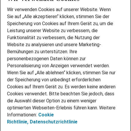
Wir stellen ein!
Wir verwenden Cookies auf unserer Website. Wenn
DEINE BERUFSGRUPPE
Sie auf „Alle akzeptieren“ klicken, stimmen Sie der
DEINE LEBENSSITUATION
Speicherung von Cookies auf Ihrem Gerät zu, um die
AMAZON JOBS
Leistung unserer Website zu verbessern, die
PARTNERSHIP WITH AIRBUS
Funktionalität zu verbessern, die Nutzung der
Website zu analysieren und unsere Marketing-
INITIATIV BEWERBEN
Über Adecco
Bemühungen zu unterstützen. Ihre
personenbezogenen Daten können zur
ÜBER UNS
Personalisierung von Anzeigen verwendet werden.
STANDORTE
Wenn Sie auf „Alle ablehnen“ klicken, stimmen Sie nur
BLOG
der Speicherung von unbedingt erforderlichen
PRESSE
Cookies auf Ihrem Gerät zu. Es werden keine anderen
NEWSLETTER
Cookies verwendet. Bitte beachten Sie jedoch, dass
KONTAKT
die Auswahl dieser Option zu einem weniger
optimierten Webseiten-Erlebnis führen kann. Weitere
@Adecco 2026
Informationen:
Cookie
IMPRESSUM
Richtlinie,
Datenschutzrichtlinie
DATENSCHUTZ
AGB