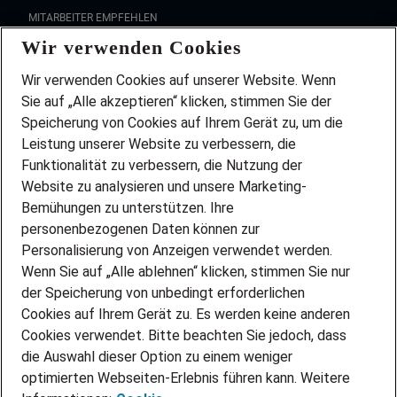
MITARBEITER EMPFEHLEN
Wir verwenden Cookies
FAQ
Wir stellen ein!
Wir verwenden Cookies auf unserer Website. Wenn
DEINE BERUFSGRUPPE
Sie auf „Alle akzeptieren“ klicken, stimmen Sie der
DEINE LEBENSSITUATION
Speicherung von Cookies auf Ihrem Gerät zu, um die
AMAZON JOBS
Leistung unserer Website zu verbessern, die
PARTNERSHIP WITH AIRBUS
Funktionalität zu verbessern, die Nutzung der
Website zu analysieren und unsere Marketing-
INITIATIV BEWERBEN
Über Adecco
Bemühungen zu unterstützen. Ihre
personenbezogenen Daten können zur
ÜBER UNS
Personalisierung von Anzeigen verwendet werden.
STANDORTE
Wenn Sie auf „Alle ablehnen“ klicken, stimmen Sie nur
BLOG
der Speicherung von unbedingt erforderlichen
PRESSE
Cookies auf Ihrem Gerät zu. Es werden keine anderen
NEWSLETTER
Cookies verwendet. Bitte beachten Sie jedoch, dass
KONTAKT
die Auswahl dieser Option zu einem weniger
optimierten Webseiten-Erlebnis führen kann. Weitere
@Adecco 2026