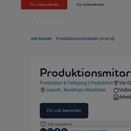
Für Jobsuchende
Für Unternehmen
Job Suche
Produktionsmitarbeiter (m/w/d)
Produktionsmitar
Jobdetails
Remot
Produktion & Fertigung
|
Produktion
Vor O
Kategorie:
Industry:
Work
overath
,
Nordrhein-Westfalen
Vollze
Standorte:
Region:
Vertr
Arbei
Für Job bewerben
Job speichern