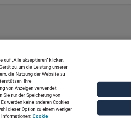
auf „Alle akzeptieren“ klicken,
erät zu, um die Leistung unserer
sern, die Nutzung der Website zu
erstützen. Ihre
Wir stellen ein!
ung von Anzeigen verwendet
E
DEINE BERUFSGRUPPE
n Sie nur der Speicherung von
UF GENERATOR
DEINE LEBENSSITUATION
. Es werden keine anderen Cookies
T
AMAZON JOBS
ahl dieser Option zu einem weniger
VERMITTLUNG
PARTNERSHIP WITH AIRBUS
 Informationen:
Cookie
TER EMPFEHLEN
INITIATIV BEWERBEN