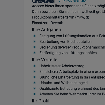
Auf LinkedIn teilen
Auf X teilen
Auf Facebook teilen
Link kopieren
Teile diesen Job
Auf WhatsApp teilen
Einleitung
Adecco bietet Ihnen spannende Einsatzmögli
Dann bewerben Sie sich beim weltweit größte
Produktionsmitarbeiter/in (m/w/d)
Einsatzort: Overath
Ihre Aufgaben
Fertigung von Lüftungskanälen aus Fei
Bearbeitung von Blechbauteilen
Bedienung diverser Produktionsmaschi
Endfertigung von Lüftungskanälen
Ihre Vorteile
Unbefristeter Arbeitsvertrag
Ein sicherer Arbeitsplatz in einem exp
Gründliche Einarbeitung in das entspr
Urlaubs- und Weihnachtsgeld
Qualifizierte Betreuung während des Ei
Arbeiten Sie beim Weltmarktführer im B
Ihr Profil