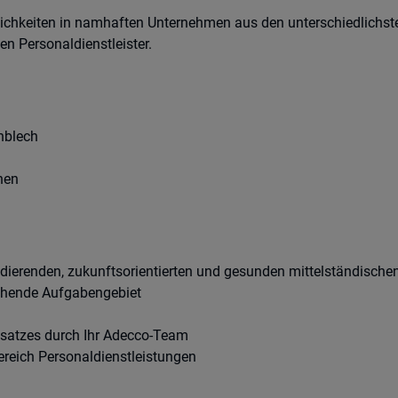
chkeiten in namhaften Unternehmen aus den unterschiedlichste
n Personaldienstleister.
nblech
nen
andierenden, zukunftsorientierten und gesunden mittelständisch
echende Aufgabengebiet
nsatzes durch Ihr Adecco-Team
ereich Personaldienstleistungen