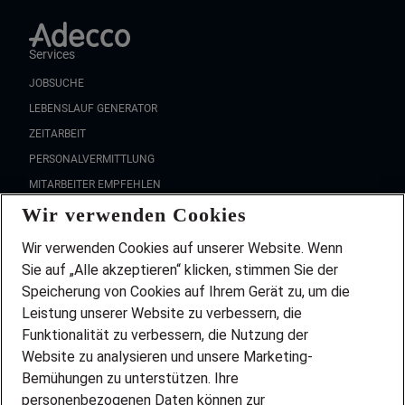
Services
JOBSUCHE
LEBENSLAUF GENERATOR
ZEITARBEIT
PERSONALVERMITTLUNG
MITARBEITER EMPFEHLEN
Wir verwenden Cookies
FAQ
Wir stellen ein!
Wir verwenden Cookies auf unserer Website. Wenn
DEINE BERUFSGRUPPE
Sie auf „Alle akzeptieren“ klicken, stimmen Sie der
DEINE LEBENSSITUATION
Speicherung von Cookies auf Ihrem Gerät zu, um die
AMAZON JOBS
Leistung unserer Website zu verbessern, die
PARTNERSHIP WITH AIRBUS
Funktionalität zu verbessern, die Nutzung der
Website zu analysieren und unsere Marketing-
INITIATIV BEWERBEN
Über Adecco
Bemühungen zu unterstützen. Ihre
personenbezogenen Daten können zur
ÜBER UNS