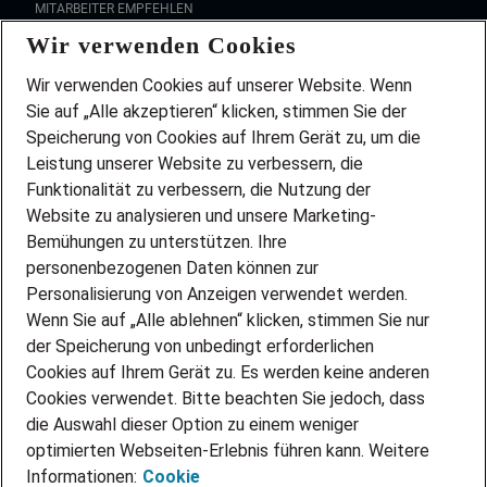
MITARBEITER EMPFEHLEN
Wir verwenden Cookies
FAQ
Wir stellen ein!
Wir verwenden Cookies auf unserer Website. Wenn
DEINE BERUFSGRUPPE
Sie auf „Alle akzeptieren“ klicken, stimmen Sie der
DEINE LEBENSSITUATION
Speicherung von Cookies auf Ihrem Gerät zu, um die
AMAZON JOBS
Leistung unserer Website zu verbessern, die
PARTNERSHIP WITH AIRBUS
Funktionalität zu verbessern, die Nutzung der
Website zu analysieren und unsere Marketing-
INITIATIV BEWERBEN
Über Adecco
Bemühungen zu unterstützen. Ihre
personenbezogenen Daten können zur
ÜBER UNS
Personalisierung von Anzeigen verwendet werden.
STANDORTE
Wenn Sie auf „Alle ablehnen“ klicken, stimmen Sie nur
BLOG
der Speicherung von unbedingt erforderlichen
PRESSE
Cookies auf Ihrem Gerät zu. Es werden keine anderen
NEWSLETTER
Cookies verwendet. Bitte beachten Sie jedoch, dass
KONTAKT
die Auswahl dieser Option zu einem weniger
optimierten Webseiten-Erlebnis führen kann. Weitere
@Adecco 2026
Informationen:
Cookie