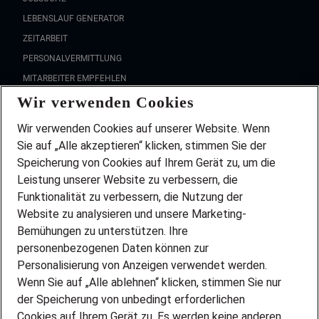
LEBENSLAUF GENERATOR
ZEITARBEIT
PERSONALVERMITTLUNG
MITARBEITER EMPFEHLEN
Wir verwenden Cookies
FAQ
Wir stellen ein!
Wir verwenden Cookies auf unserer Website. Wenn
DEINE BERUFSGRUPPE
Sie auf „Alle akzeptieren“ klicken, stimmen Sie der
DEINE LEBENSSITUATION
Speicherung von Cookies auf Ihrem Gerät zu, um die
AMAZON JOBS
Leistung unserer Website zu verbessern, die
PARTNERSHIP WITH AIRBUS
Funktionalität zu verbessern, die Nutzung der
Website zu analysieren und unsere Marketing-
INITIATIV BEWERBEN
Über Adecco
Bemühungen zu unterstützen. Ihre
personenbezogenen Daten können zur
ÜBER UNS
Personalisierung von Anzeigen verwendet werden.
STANDORTE
Wenn Sie auf „Alle ablehnen“ klicken, stimmen Sie nur
BLOG
der Speicherung von unbedingt erforderlichen
PRESSE
Cookies auf Ihrem Gerät zu. Es werden keine anderen