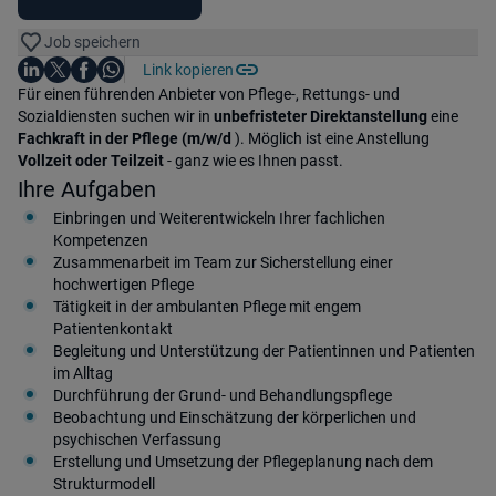
Job speichern
Auf LinkedIn teilen
Auf X teilen
Auf Facebook teilen
Link kopieren
Teile diesen Job
Auf WhatsApp teilen
Einleitung
Für einen führenden Anbieter von Pflege-, Rettungs- und
Sozialdiensten suchen wir in
unbefristeter Direktanstellung
eine
Fachkraft in der Pflege (m/w/d
). Möglich ist eine Anstellung
Vollzeit oder Teilzeit
- ganz wie es Ihnen passt.
Ihre Aufgaben
Einbringen und Weiterentwickeln Ihrer fachlichen
Kompetenzen
Zusammenarbeit im Team zur Sicherstellung einer
hochwertigen Pflege
Tätigkeit in der ambulanten Pflege mit engem
Patientenkontakt
Begleitung und Unterstützung der Patientinnen und Patienten
im Alltag
Durchführung der Grund- und Behandlungspflege
Beobachtung und Einschätzung der körperlichen und
psychischen Verfassung
Erstellung und Umsetzung der Pflegeplanung nach dem
Strukturmodell