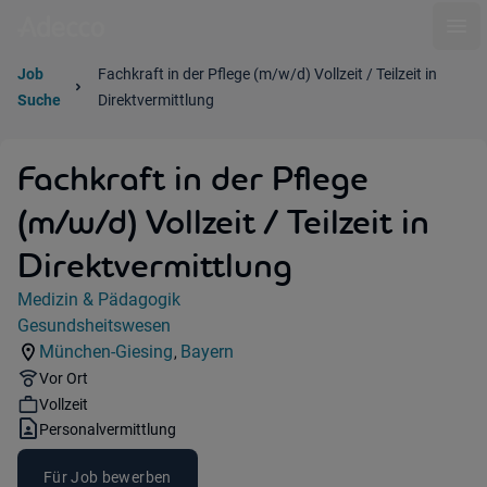
Ope
Job
Fachkraft in der Pflege (m/w/d) Vollzeit / Teilzeit in
Suche
Direktvermittlung
Fachkraft in der Pflege
(m/w/d) Vollzeit / Teilzeit in
Direktvermittlung
Jobdetails
Medizin & Pädagogik
Kategorie:
Gesundsheitswesen
Industry:
München-Giesing
Bayern
,
Standorte:
Region:
Remote Option:
Vor Ort
Workhours:
Vollzeit
Vertragsart:
Personalvermittlung
Für Job bewerben