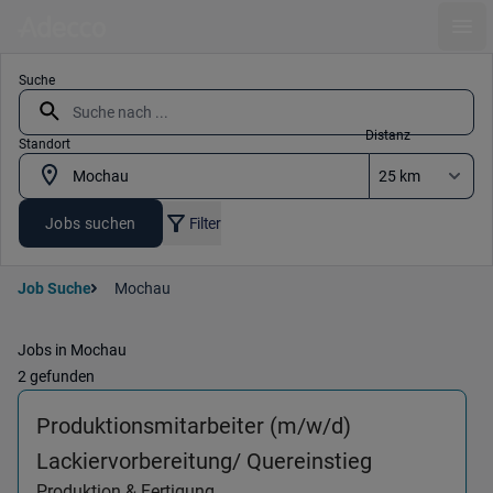
Ope
Suche
Distanz
Standort
Jobs suchen
Filter
Job Suche
Mochau
Jobs in Mochau
2 gefunden
Produktionsmitarbeiter (m/w/d)
(Produktion
Lackiervorbereitung/ Quereinstieg
Produktion & Fertigung