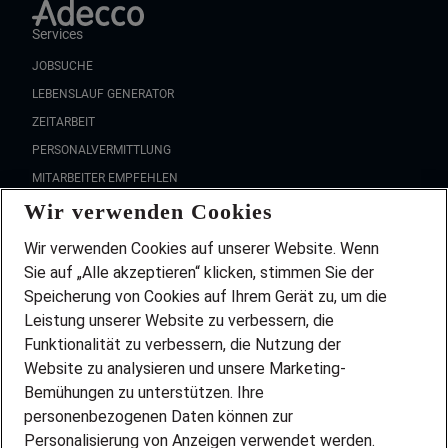
Services
JOBSUCHE
LEBENSLAUF GENERATOR
ZEITARBEIT
PERSONALVERMITTLUNG
MITARBEITER EMPFEHLEN
Wir verwenden Cookies
FAQ
Wir stellen ein!
Wir verwenden Cookies auf unserer Website. Wenn
DEINE BERUFSGRUPPE
Sie auf „Alle akzeptieren“ klicken, stimmen Sie der
DEINE LEBENSSITUATION
Speicherung von Cookies auf Ihrem Gerät zu, um die
AMAZON JOBS
Leistung unserer Website zu verbessern, die
PARTNERSHIP WITH AIRBUS
Funktionalität zu verbessern, die Nutzung der
Website zu analysieren und unsere Marketing-
INITIATIV BEWERBEN
Über Adecco
Bemühungen zu unterstützen. Ihre
personenbezogenen Daten können zur
ÜBER UNS
Personalisierung von Anzeigen verwendet werden.
STANDORTE