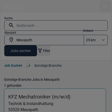
Ope
Suche
Distanz
Standort
Jobs suchen
Filter
Job Suche
...
Sonstige Branche
Sonstige Branche Jobs in Meuspath
1 gefunden
(Technik & Instan
KFZ Mechatroniker (m/w/d)
Technik & Instandhaltung
53520
Meuspath