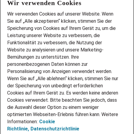
Wir verwenden Cookies
FAQ
Wir stellen ein!
Wir verwenden Cookies auf unserer Website. Wenn
DEINE BERUFSGRUPPE
Sie auf „Alle akzeptieren“ klicken, stimmen Sie der
DEINE LEBENSSITUATION
Speicherung von Cookies auf Ihrem Gerät zu, um die
AMAZON JOBS
Leistung unserer Website zu verbessern, die
PARTNERSHIP WITH AIRBUS
Funktionalität zu verbessern, die Nutzung der
Website zu analysieren und unsere Marketing-
INITIATIV BEWERBEN
Über Adecco
Bemühungen zu unterstützen. Ihre
personenbezogenen Daten können zur
ÜBER UNS
Personalisierung von Anzeigen verwendet werden.
STANDORTE
Wenn Sie auf „Alle ablehnen“ klicken, stimmen Sie nur
BLOG
der Speicherung von unbedingt erforderlichen
PRESSE
Cookies auf Ihrem Gerät zu. Es werden keine anderen
NEWSLETTER
Cookies verwendet. Bitte beachten Sie jedoch, dass
KONTAKT
die Auswahl dieser Option zu einem weniger
optimierten Webseiten-Erlebnis führen kann. Weitere
@Adecco 2026
Informationen:
Cookie
IMPRESSUM
Richtlinie,
Datenschutzrichtlinie
DATENSCHUTZ