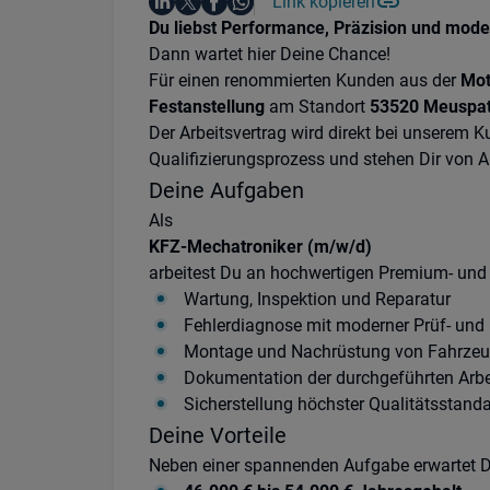
Auf LinkedIn teilen
Auf X teilen
Auf Facebook teilen
Link kopieren
Teile diesen Job
Auf WhatsApp teilen
Einleitung
Du liebst Performance, Präzision und mod
Dann wartet hier Deine Chance!
Für einen renommierten Kunden aus der
Mot
Festanstellung
am Standort
53520 Meuspa
Der Arbeitsvertrag wird direkt bei unserem
Qualifizierungsprozess und stehen Dir von A
Deine Aufgaben
Als
KFZ-Mechatroniker (m/w/d)
arbeitest Du an hochwertigen Premium- und
Wartung, Inspektion und Reparatur
Fehlerdiagnose mit moderner Prüf- und
Montage und Nachrüstung von Fahrze
Dokumentation der durchgeführten Arbe
Sicherstellung höchster Qualitätsstand
Deine Vorteile
Neben einer spannenden Aufgabe erwartet Di