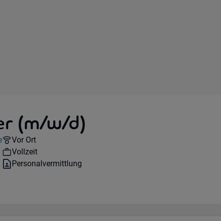
r (m/w/d)
Remote Option:
e
Vor Ort
Workhours:
Vollzeit
Vertragsart:
Personalvermittlung