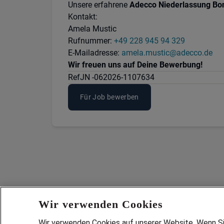
Unsere erfahrene
Adecco Niederlassung Bo
Kontakt:
Amela Mustic
Rufnummer:
+49 228 945 94 329
E-Mailadresse:
amela.mustic@adecco.de
Wir freuen uns auf Deine Bewerbung!
Ref
JN -062026-1107634
Für Job bewerben
Wir verwenden Cookies
Wir verwenden Cookies auf unserer Website. Wenn Sie 