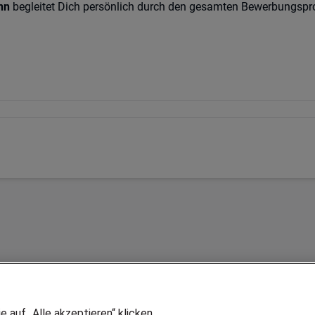
nn
begleitet Dich persönlich durch den gesamten Bewerbungspr
auf „Alle akzeptieren“ klicken,