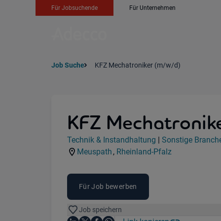
Für Jobsuchende
Für Unternehmen
Job Suche
KFZ Mechatroniker (m/w/d)
KFZ Mechatronike
Jobdetails
Technik & Instandhaltung
|
Sonstige Branch
Kategorie:
Industry:
Meuspath
,
Rheinland-Pfalz
Standorte:
Region:
Für Job bewerben
Job speichern