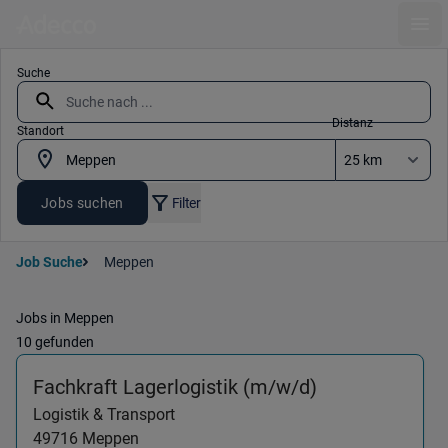
Ope
Suche
Distanz
Standort
Jobs suchen
Filter
Job Suche
Meppen
Jobs in Meppen
10 gefunden
(Logistik & Tr
Fachkraft Lagerlogistik (m/w/d)
Logistik & Transport
49716
Meppen