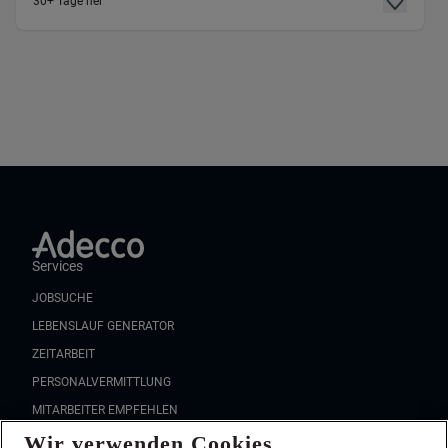
30+ Tage her
Services
JOBSUCHE
LEBENSLAUF GENERATOR
ZEITARBEIT
PERSONALVERMITTLUNG
MITARBEITER EMPFEHLEN
Wir verwenden Cookies
FAQ