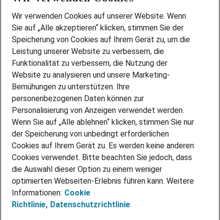
Wir stellen ein!
Wir verwenden Cookies auf unserer Website. Wenn
DEINE BERUFSGRUPPE
Sie auf „Alle akzeptieren“ klicken, stimmen Sie der
DEINE LEBENSSITUATION
Speicherung von Cookies auf Ihrem Gerät zu, um die
AMAZON JOBS
Leistung unserer Website zu verbessern, die
PARTNERSHIP WITH AIRBUS
Funktionalität zu verbessern, die Nutzung der
Website zu analysieren und unsere Marketing-
INITIATIV BEWERBEN
Über Adecco
Bemühungen zu unterstützen. Ihre
personenbezogenen Daten können zur
ÜBER UNS
Personalisierung von Anzeigen verwendet werden.
STANDORTE
Wenn Sie auf „Alle ablehnen“ klicken, stimmen Sie nur
BLOG
der Speicherung von unbedingt erforderlichen
PRESSE
Cookies auf Ihrem Gerät zu. Es werden keine anderen
NEWSLETTER
Cookies verwendet. Bitte beachten Sie jedoch, dass
KONTAKT
die Auswahl dieser Option zu einem weniger
optimierten Webseiten-Erlebnis führen kann. Weitere
@Adecco 2026
Informationen:
Cookie
IMPRESSUM
Richtlinie,
Datenschutzrichtlinie
DATENSCHUTZ
AGB