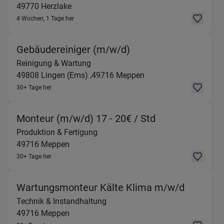
49770
Herzlake
4 Wochen, 1 Tage her
(Reinigung & Wartun
Gebäudereiniger (m/w/d)
Reinigung & Wartung
49808
Lingen (Ems) ,
49716
Meppen
30+ Tage her
(Produktion & 
Monteur (m/w/d) 17 - 20€ / Std
Produktion & Fertigung
49716
Meppen
30+ Tage her
(Technik
Wartungsmonteur Kälte Klima m/w/d
Technik & Instandhaltung
49716
Meppen