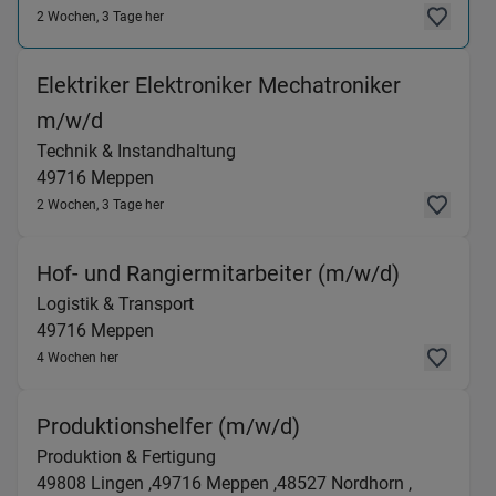
2 Wochen, 3 Tage her
Elektriker Elektroniker Mechatroniker
(Technik & Instandhaltung) in 49716 M
m/w/d
Technik & Instandhaltung
49716
Meppen
2 Wochen, 3 Tage her
(Logistik
Hof- und Rangiermitarbeiter (m/w/d)
Logistik & Transport
49716
Meppen
4 Wochen her
(Produktion & Ferti
Produktionshelfer (m/w/d)
Produktion & Fertigung
49808
Lingen ,
49716
Meppen ,
48527
Nordhorn ,