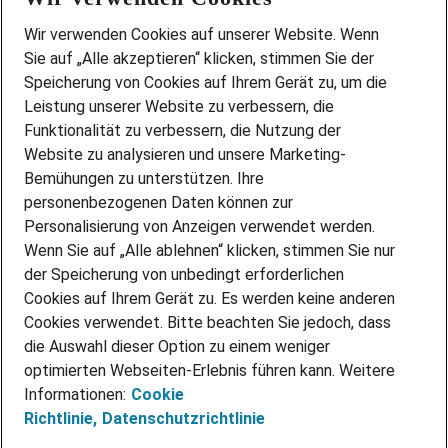
Wir stellen ein!
Wir verwenden Cookies auf unserer Website. Wenn
DEINE BERUFSGRUPPE
Sie auf „Alle akzeptieren“ klicken, stimmen Sie der
DEINE LEBENSSITUATION
Speicherung von Cookies auf Ihrem Gerät zu, um die
AMAZON JOBS
Leistung unserer Website zu verbessern, die
PARTNERSHIP WITH AIRBUS
Funktionalität zu verbessern, die Nutzung der
Website zu analysieren und unsere Marketing-
INITIATIV BEWERBEN
Über Adecco
Bemühungen zu unterstützen. Ihre
personenbezogenen Daten können zur
ÜBER UNS
Personalisierung von Anzeigen verwendet werden.
STANDORTE
Wenn Sie auf „Alle ablehnen“ klicken, stimmen Sie nur
BLOG
der Speicherung von unbedingt erforderlichen
PRESSE
Cookies auf Ihrem Gerät zu. Es werden keine anderen
NEWSLETTER
Cookies verwendet. Bitte beachten Sie jedoch, dass
KONTAKT
die Auswahl dieser Option zu einem weniger
optimierten Webseiten-Erlebnis führen kann. Weitere
@Adecco 2026
Informationen:
Cookie
IMPRESSUM
Richtlinie,
Datenschutzrichtlinie
DATENSCHUTZ
AGB