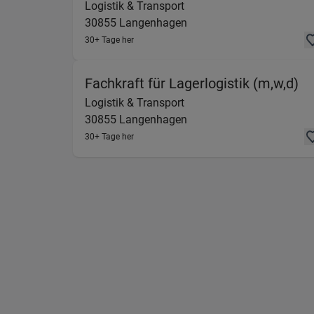
Logistik & Transport
30855
Langenhagen
30+ Tage her
(L
Fachkraft für Lagerlogistik (m,w,d)
Logistik & Transport
30855
Langenhagen
30+ Tage her