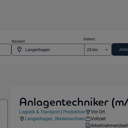
Distanz
Standort
Jobs
Anlagentechniker (m
 & Transport) in 30851 Langenhagen
Jobdetails
Remote Option:
Logistik & Transport
|
Produktion
Vor Ort
Kategorie:
Industry:
Workhours:
Langenhagen
,
Niedersachsen
Vollzeit
Standorte:
Region:
Vertragsart:
Arbeitnehmerüber