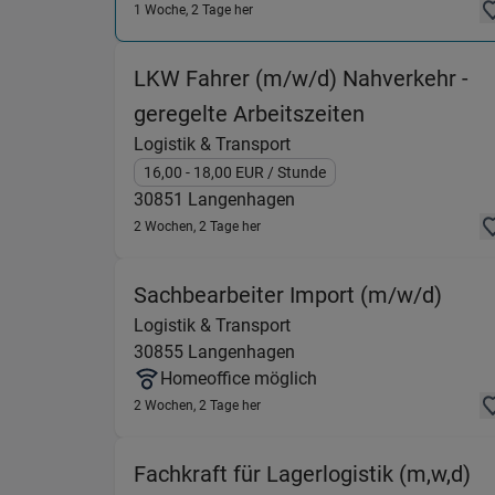
1 Woche, 2 Tage her
LKW Fahrer (m/w/d) Nahverkehr -
(Logistik & 
geregelte Arbeitszeiten
Logistik & Transport
16,00
- 18,00
EUR
/ Stunde
30851
Langenhagen
2 Wochen, 2 Tage her
(Logi
Sachbearbeiter Import (m/w/d)
Logistik & Transport
30855
Langenhagen
Homeoffice möglich
2 Wochen, 2 Tage her
(L
Fachkraft für Lagerlogistik (m,w,d)