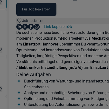
Für Job bewerben
Job speichern
Transport) in 30851 Langenhagen
Auf LinkedIn teilen
Auf X teilen
Auf Facebook teilen
Link kopieren
Teile diesen Job
Auf WhatsApp teilen
Einleitung
Du suchst eine neue berufliche Herausforderung im B
modernen Produktionsumfeld arbeiten? Als
Mechatron
am
Einsatzort Hannover
übernimmst Du verantwortung
Optimierung und Instandsetzung von Produktionsanla
Tätigkeiten, langfristige Perspektiven und moderne 
Verständnis mitbringst und gerne eigenverantwortlich ar
stik & Transport) in 30855 Langenhagen
/ Elektroniker Instandhaltung (m/w/d)
am
Einsatzor
Deine Aufgaben
Durchführung von Wartungs- und Instandsetzung
Schichtbetrieb
Analyse und nachhaltige Behebung von Störunge
Optimierung und Feinabstimmung von Fertigungs
ogistik & Transport) in 30855 Langenhagen
Unterstützung bei Automatisierungs- sowie Um- 