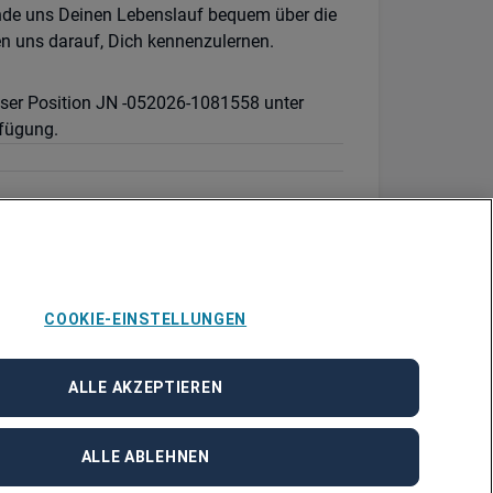
nde uns Deinen Lebenslauf bequem über die
en uns darauf, Dich kennenzulernen.
ieser Position JN -052026-1081558 unter
fügung.
COOKIE-EINSTELLUNGEN
ALLE AKZEPTIEREN
ALLE ABLEHNEN