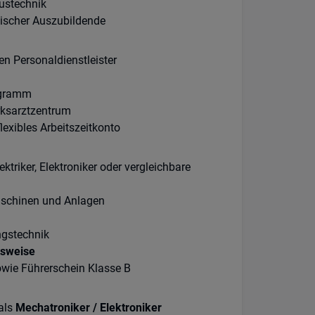
ustechnik
nischer Auszubildende
n Personaldienstleister
rogramm
rksarztzentrum
exibles Arbeitszeitkonto
triker, Elektroniker oder vergleichbare
aschinen und Anlagen
ngstechnik
tsweise
owie Führerschein Klasse B
als
Mechatroniker / Elektroniker