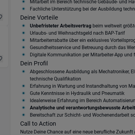
Mitarbeit im Bereich technische Gebäude- und Ha
Fachliche Unterstützung bei der Ausbildung tech
Deine Vorteile
Unbefristeter Arbeitsvertrag
beim weltweit größte
Urlaubs- und Weihnachtsgeld nach BAP-Tarif
ogistik & Transport) in 30855 Langenhagen
Mitarbeiterrabatte über ein exklusives Vorteilsp
Gesundheitsservice und Betreuung durch das We
Digitale Kommunikation per Mitarbeiter-App und fl
Dein Profil
Abgeschlossene Ausbildung als Mechatroniker, Elek
technische Qualifikation
Erfahrung in Wartung und Instandhaltung von M
Gute Kenntnisse in Hydraulik und Pneumatik
Idealerweise Erfahrung im Bereich Automatisieru
Analytische und verantwortungsbewusste Arbei
Bereitschaft zur Schicht- und Wochenendarbeit s
Call to Action
Nutze Deine Chance auf eine neue berufliche Zukunft 