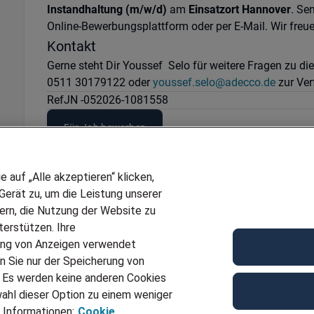
Instandhaltung (m/w/d)
am
Einsatzort Hannover
. Se
Online-Bewerbungsplattform oder per E-Mail. Wir freu
Kontakt
Gerne steht Dir Youssef Selo für weitere Fragen zu d
0511 30179122 oder
youssef.selo@adecco.de
zur Ver
Ref
JN -052026-1081558
Für Job bewerben
auf „Alle akzeptieren“ klicken,
erät zu, um die Leistung unserer
sern, die Nutzung der Website zu
erstützen. Ihre
ung von Anzeigen verwendet
n Sie nur der Speicherung von
. Es werden keine anderen Cookies
ahl dieser Option zu einem weniger
 Informationen:
Cookie