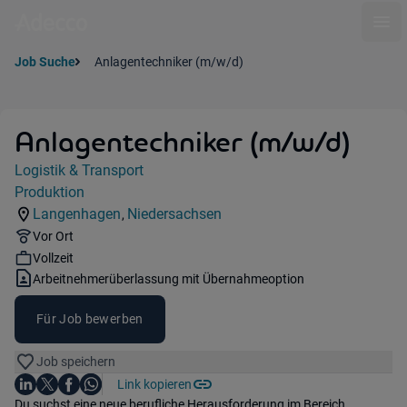
Ope
Job Suche
Anlagentechniker (m/w/d)
Anlagentechniker (m/w/d)
Jobdetails
Logistik & Transport
Kategorie:
Produktion
Industry:
Langenhagen
Niedersachsen
,
Standorte:
Region:
Remote Option:
Vor Ort
Workhours:
Vollzeit
Vertragsart:
Arbeitnehmerüberlassung mit Übernahmeoption
Für Job bewerben
Job speichern
Auf LinkedIn teilen
Auf X teilen
Auf Facebook teilen
Link kopieren
Teile diesen Job
Auf WhatsApp teilen
Einleitung
Du suchst eine neue berufliche Herausforderung im Bereich