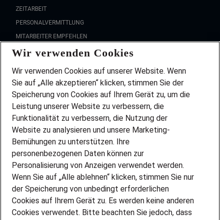
ZEITARBEIT
PERSONALVERMITTLUNG
MITARBEITER EMPFEHLEN
Wir verwenden Cookies
FAQ
Wir stellen ein!
Wir verwenden Cookies auf unserer Website. Wenn
DEINE BERUFSGRUPPE
Sie auf „Alle akzeptieren“ klicken, stimmen Sie der
DEINE LEBENSSITUATION
Speicherung von Cookies auf Ihrem Gerät zu, um die
AMAZON JOBS
Leistung unserer Website zu verbessern, die
PARTNERSHIP WITH AIRBUS
Funktionalität zu verbessern, die Nutzung der
Website zu analysieren und unsere Marketing-
INITIATIV BEWERBEN
Über Adecco
Bemühungen zu unterstützen. Ihre
personenbezogenen Daten können zur
ÜBER UNS
Personalisierung von Anzeigen verwendet werden.
STANDORTE
Wenn Sie auf „Alle ablehnen“ klicken, stimmen Sie nur
BLOG
der Speicherung von unbedingt erforderlichen
PRESSE
Cookies auf Ihrem Gerät zu. Es werden keine anderen
NEWSLETTER
Cookies verwendet. Bitte beachten Sie jedoch, dass