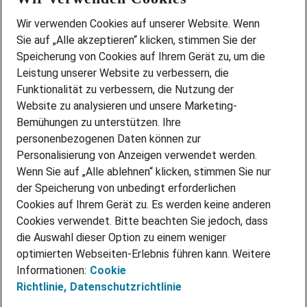
Wir stellen ein!
Wir verwenden Cookies auf unserer Website. Wenn
DEINE BERUFSGRUPPE
Sie auf „Alle akzeptieren“ klicken, stimmen Sie der
DEINE LEBENSSITUATION
Speicherung von Cookies auf Ihrem Gerät zu, um die
AMAZON JOBS
Leistung unserer Website zu verbessern, die
PARTNERSHIP WITH AIRBUS
Funktionalität zu verbessern, die Nutzung der
Website zu analysieren und unsere Marketing-
INITIATIV BEWERBEN
Über Adecco
Bemühungen zu unterstützen. Ihre
personenbezogenen Daten können zur
ÜBER UNS
Personalisierung von Anzeigen verwendet werden.
STANDORTE
Wenn Sie auf „Alle ablehnen“ klicken, stimmen Sie nur
BLOG
der Speicherung von unbedingt erforderlichen
PRESSE
Cookies auf Ihrem Gerät zu. Es werden keine anderen
NEWSLETTER
Cookies verwendet. Bitte beachten Sie jedoch, dass
KONTAKT
die Auswahl dieser Option zu einem weniger
optimierten Webseiten-Erlebnis führen kann. Weitere
@Adecco 2026
Informationen:
Cookie
IMPRESSUM
Richtlinie,
Datenschutzrichtlinie
DATENSCHUTZ
AGB