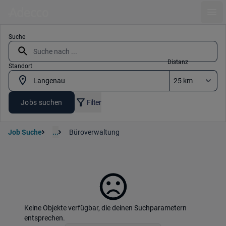
Ope
Suche
Distanz
Standort
Jobs suchen
Filter
Job Suche
...
Büroverwaltung
Keine Objekte verfügbar, die deinen Suchparametern
entsprechen.