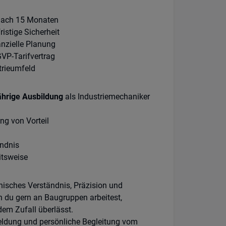
nach 15 Monaten
istige Sicherheit
anzielle Planung
GVP-Tarifvertrag
trieumfeld
ährige Ausbildung
als Industriemechaniker
ng von Vorteil
ndnis
itsweise
isches Verständnis, Präzision und
n du gern an Baugruppen arbeitest,
dem Zufall überlässt.
meldung und persönliche Begleitung vom