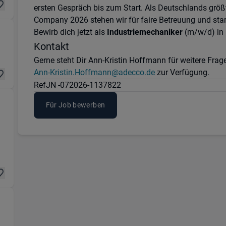
ersten Gespräch bis zum Start. Als Deutschlands größ
Company 2026 stehen wir für faire Betreuung und star
Bewirb dich jetzt als
Industriemechaniker
(m/w/d) in 
on & Fertigung) in 34127 Kassel
Kontakt
Gerne steht Dir Ann-Kristin Hoffmann für weitere Fr
Ann-Kristin.Hoffmann@adecco.de
zur Verfügung.
Ref
JN -072026-1137822
Für Job bewerben
gung) in 34127 Kassel
igung) in 34127 Kassel