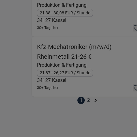
Produktion & Fertigung
21,38
- 30,08
EUR
/ Stunde
34127
Kassel
30+ Tage her
Kfz-Mechatroniker (m/w/d)
(Produktion & Fe
Rheinmetall 21-26 €
Produktion & Fertigung
21,87
- 26,27
EUR
/ Stunde
34127
Kassel
30+ Tage her
1
2