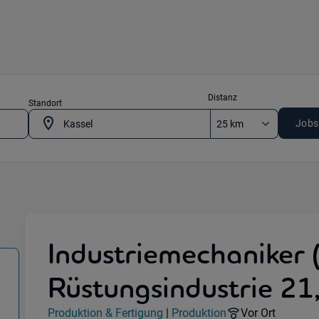
Distanz
Standort
Jobs
Industriemechaniker 
Rüstungsindustrie 21
n & Fertigung) in 34127 Kassel
Jobdetails
Remote Option
Produktion & Fertigung
|
Produktion
Vor Ort