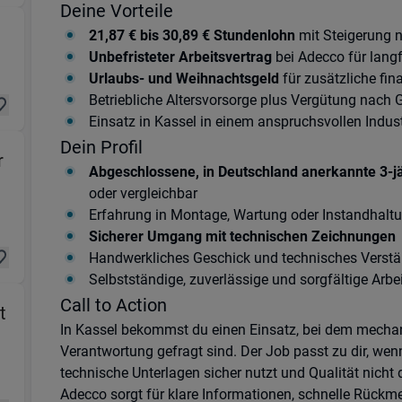
Deine Vorteile
on & Fertigung) in 34127 Kassel
21,87 € bis 30,89 € Stundenlohn
mit Steigerung 
Unbefristeter Arbeitsvertrag
bei Adecco für langfr
Urlaubs- und Weihnachtsgeld
für zusätzliche fin
Betriebliche Altersvorsorge plus Vergütung nach 
Einsatz in Kassel in einem anspruchsvollen Indus
Dein Profil
r
Abgeschlossene, in Deutschland anerkannte 3-j
ion & Fertigung) in 34127 Kassel
oder vergleichbar
Erfahrung in Montage, Wartung oder Instandhaltu
Sicherer Umgang mit technischen Zeichnungen
Handwerkliches Geschick und technisches Verstä
Selbstständige, zuverlässige und sorgfältige Arbe
Call to Action
t
In Kassel bekommst du einen Einsatz, bei dem mechan
 34127 Kassel
Verantwortung gefragt sind. Der Job passt zu dir, wen
technische Unterlagen sicher nutzt und Qualität nicht 
Adecco sorgt für klare Informationen, schnelle Rück