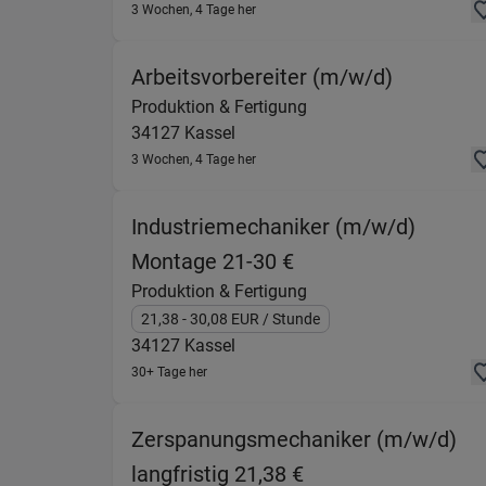
3 Wochen, 4 Tage her
(Produkti
Arbeitsvorbereiter (m/w/d)
Produktion & Fertigung
34127
Kassel
3 Wochen, 4 Tage her
Industriemechaniker (m/w/d)
(Produktion & Ferti
Montage 21-30 €
Produktion & Fertigung
21,38
- 30,08
EUR
/ Stunde
34127
Kassel
30+ Tage her
Zerspanungsmechaniker (m/w/d)
(Produktion & Fert
langfristig 21,38 €