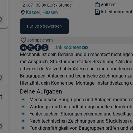
Kategorie:
Industry:
Workhours:
Vollzeit
Gehalt:
21,87
- 30,89
EUR
/ Stunde
Vertragsart:
Arbeitnehmerüb
Kassel
,
Hessen
Standorte:
Region:
Für Job bewerben
Job speichern
igung) in 34127 Kassel
Auf LinkedIn teilen
Auf X teilen
Auf Facebook teilen
Link kopieren
Teile diesen Job
Auf WhatsApp teilen
Einleitung
Mechanik ist dein Bereich und du möchtest nicht irgen
mit Anspruch, Struktur und starker Bezahlung? Als In
arbeitest du Vollzeit über Adecco bei einem modernen B
Baugruppen, Anlagen und technische Zeichnungen zum
Hier zählt dein Können bei Montage, Instandsetzung 
Deine Aufgaben
(Produktion & Fertigung) in 34127 Kassel
t
Mechanische Baugruppen und Anlagen montieren
Wartungs- und Instandhaltungsarbeiten durchfüh
Fehler suchen, Störungen erkennen und beseitige
Nach technischen Zeichnungen und Stücklisten a
Funktionsfähigkeit von Baugruppen prüfen und si