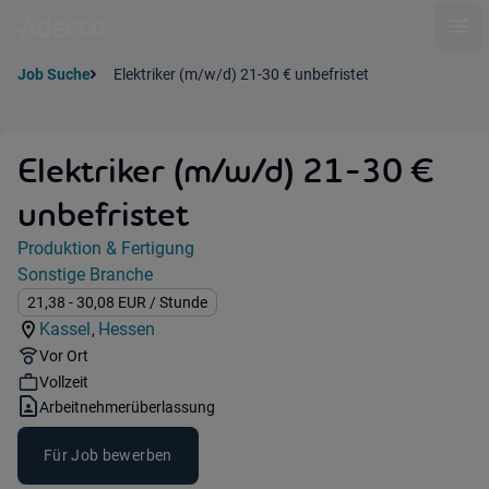
Ope
Job Suche
Elektriker (m/w/d) 21-30 € unbefristet
Elektriker (m/w/d) 21-30 €
unbefristet
Jobdetails
Produktion & Fertigung
Kategorie:
Sonstige Branche
Industry:
Gehalt:
21,38
- 30,08
EUR
/ Stunde
Kassel
Hessen
,
Standorte:
Region:
Remote Option:
Vor Ort
Workhours:
Vollzeit
Vertragsart:
Arbeitnehmerüberlassung
Für Job bewerben