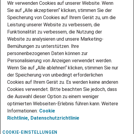
Wir verwenden Cookies auf unserer Website. Wenn
DEINE BERUFSGRUPPE
Sie auf „Alle akzeptieren“ klicken, stimmen Sie der
DEINE LEBENSSITUATION
Speicherung von Cookies auf Ihrem Gerät zu, um die
AMAZON JOBS
Leistung unserer Website zu verbessern, die
PARTNERSHIP WITH AIRBUS
Funktionalität zu verbessern, die Nutzung der
Website zu analysieren und unsere Marketing-
INITIATIV BEWERBEN
Über Adecco
Bemühungen zu unterstützen. Ihre
personenbezogenen Daten können zur
ÜBER UNS
Personalisierung von Anzeigen verwendet werden.
STANDORTE
Wenn Sie auf „Alle ablehnen“ klicken, stimmen Sie nur
BLOG
der Speicherung von unbedingt erforderlichen
PRESSE
Cookies auf Ihrem Gerät zu. Es werden keine anderen
NEWSLETTER
Cookies verwendet. Bitte beachten Sie jedoch, dass
KONTAKT
die Auswahl dieser Option zu einem weniger
optimierten Webseiten-Erlebnis führen kann. Weitere
@Adecco 2026
Informationen:
Cookie
IMPRESSUM
Richtlinie,
Datenschutzrichtlinie
DATENSCHUTZ
AGB
NUTZUNGSBEDINGUNGEN
COOKIE-EINSTELLUNGEN