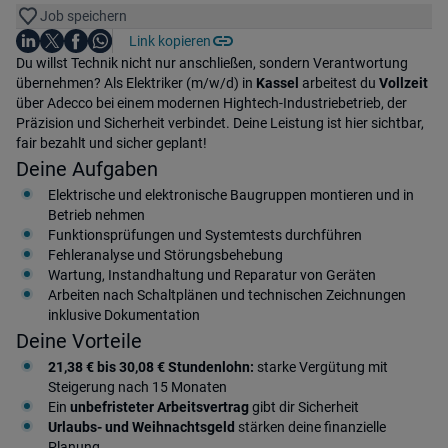
Job speichern
Auf LinkedIn teilen
Auf X teilen
Auf Facebook teilen
Link kopieren
Teile diesen Job
Auf WhatsApp teilen
Einleitung
Du willst Technik nicht nur anschließen, sondern Verantwortung
übernehmen? Als Elektriker (m/w/d) in
Kassel
arbeitest du
Vollzeit
über Adecco bei einem modernen Hightech-Industriebetrieb, der
Präzision und Sicherheit verbindet. Deine Leistung ist hier sichtbar,
fair bezahlt und sicher geplant!
Deine Aufgaben
Elektrische und elektronische Baugruppen montieren und in
Betrieb nehmen
Funktionsprüfungen und Systemtests durchführen
Fehleranalyse und Störungsbehebung
Wartung, Instandhaltung und Reparatur von Geräten
Arbeiten nach Schaltplänen und technischen Zeichnungen
inklusive Dokumentation
Deine Vorteile
21,38 € bis 30,08 € Stundenlohn:
starke Vergütung mit
Steigerung nach 15 Monaten
Ein
unbefristeter Arbeitsvertrag
gibt dir Sicherheit
Urlaubs- und Weihnachtsgeld
stärken deine finanzielle
Planung