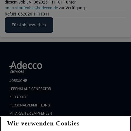
diesem Job JN -062026-1111011 unter
anna.staufenbiel@adecco.de
zur Verfügung.
Ref
JN -062026-1111011
Für Job bewerben
Services
JOBSUCHE
LEBENSLAUF GENERATOR
ZEITARBEIT
PERSONALVERMITTLUNG
MITARBEITER EMPFEHLEN
Wir verwenden Cookies
FAQ
Wir stellen ein!