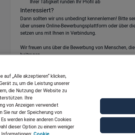
Ihrer Tätigkeit runden Ihr Profil ab
Interessiert?
Dann sollten wir uns unbedingt kennenlernen! Bitte s
über unsere Online-Bewerbungsplattform oder über di
setzen uns mit Ihnen in Verbindung.
Wir freuen uns über die Bewerbung von Menschen, die
beitragen.
Kontakt
auf „Alle akzeptieren“ klicken,
Kontakt:
erät zu, um die Leistung unserer
Adecco Personaldienstleistungen GmbH
sern, die Nutzung der Website zu
Unnaer Straße 24
erstützen. Ihre
58706 Menden
ung von Anzeigen verwendet
Telefon
+49 2373 760 7520
n Sie nur der Speicherung von
E-Mail
menden@adecco.de
. Es werden keine anderen Cookies
Ref
JN -112023-529262
ahl dieser Option zu einem weniger
 Informationen:
Cookie
Für Job bewerben