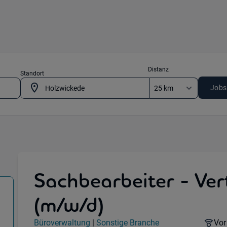
Distanz
Standort
Jobs
Sachbearbeiter - Ver
(m/w/d)
erwaltung) in 59439 Holzwickede , 58706 Menden
Jobdetails
Rem
Büroverwaltung
|
Sonstige Branche
Vor