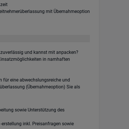
khours:
zeit
tragsart:
eitnehmerüberlassung mit Übernahmeoption
, zuverlässig und kannst mit anpacken?
 Einsatzmöglichkeiten in namhaften
en für eine abwechslungsreiche und
überlassung (Übernahmeoption) Sie als
beitung sowie Unterstützung des
-erstellung inkl. Preisanfragen sowie