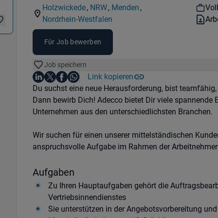
Kategorie:
Industry:
Wor
Holzwickede
,
NRW
,
Menden
,
Voll
Standorte:
Region:
Standorte:
Ver
Nordrhein-Westfalen
Arb
Region:
Für Job bewerben
Job speichern
Auf LinkedIn teilen
Auf X teilen
Auf Facebook teilen
Link kopieren
Teile diesen Job
Auf WhatsApp teilen
Einleitung
Du suchst eine neue Herausforderung, bist teamfähig
Dann bewirb Dich! Adecco bietet Dir viele spannende
Unternehmen aus den unterschiedlichsten Branchen.
Wir suchen für einen unserer mittelständischen Kund
anspruchsvolle Aufgabe im Rahmen der Arbeitnehmer
Aufgaben
Zu Ihren Hauptaufgaben gehört die Auftragsbear
Vertriebsinnendienstes
Sie unterstützen in der Angebotsvorbereitung und 