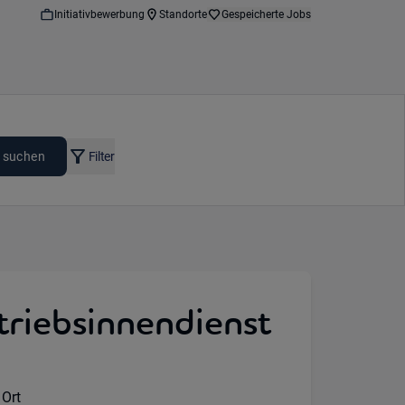
Initiativbewerbung
Standorte
Gespeicherte Jobs
 suchen
Filter
triebsinnendienst
ote Option:
 Ort