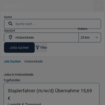
Ope
Suche
Distanz
Standort
Jobs suchen
Filter
Job Suche
Holzwickede
Jobs in Holzwickede
5 gefunden
Staplerfahrer (m/w/d) Übernahme 15,69
(Logistik & Transport) in 59439 Holzwickede
€
Logistik & Transport