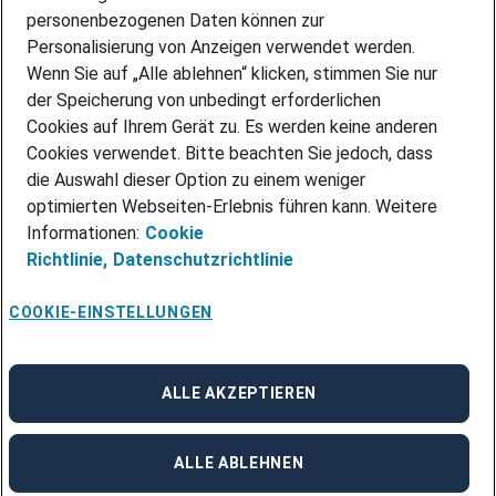
personenbezogenen Daten können zur
ÜBER UNS
Personalisierung von Anzeigen verwendet werden.
STANDORTE
Wenn Sie auf „Alle ablehnen“ klicken, stimmen Sie nur
BLOG
der Speicherung von unbedingt erforderlichen
PRESSE
Cookies auf Ihrem Gerät zu. Es werden keine anderen
NEWSLETTER
Cookies verwendet. Bitte beachten Sie jedoch, dass
KONTAKT
die Auswahl dieser Option zu einem weniger
optimierten Webseiten-Erlebnis führen kann. Weitere
@Adecco 2026
Informationen:
Cookie
IMPRESSUM
Richtlinie,
Datenschutzrichtlinie
DATENSCHUTZ
AGB
NUTZUNGSBEDINGUNGEN
COOKIE-EINSTELLUNGEN
COOKIE-RICHTLINIEN
COOKIE-EINSTELLUNGEN
CODE OF CONDUCT
BESCHWERDESTELLE
ALLE AKZEPTIEREN
linkedin
Facebook
Instagram
ALLE ABLEHNEN