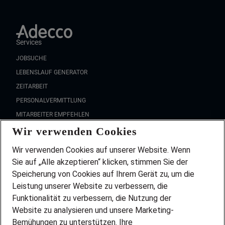
Services
JOBSUCHE
LEBENSLAUF GENERATOR
ZEITARBEIT
PERSONALVERMITTLUNG
MITARBEITER EMPFEHLEN
Wir verwenden Cookies
FAQ
Wir stellen ein!
Wir verwenden Cookies auf unserer Website. Wenn
DEINE BERUFSGRUPPE
Sie auf „Alle akzeptieren“ klicken, stimmen Sie der
DEINE LEBENSSITUATION
Speicherung von Cookies auf Ihrem Gerät zu, um die
AMAZON JOBS
Leistung unserer Website zu verbessern, die
PARTNERSHIP WITH AIRBUS
Funktionalität zu verbessern, die Nutzung der
Website zu analysieren und unsere Marketing-
INITIATIV BEWERBEN
Über Adecco
Bemühungen zu unterstützen. Ihre