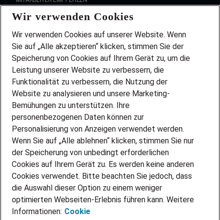
MITARBEITER EMPFEHLEN
Wir verwenden Cookies
FAQ
Wir stellen ein!
Wir verwenden Cookies auf unserer Website. Wenn
DEINE BERUFSGRUPPE
Sie auf „Alle akzeptieren“ klicken, stimmen Sie der
DEINE LEBENSSITUATION
Speicherung von Cookies auf Ihrem Gerät zu, um die
AMAZON JOBS
Leistung unserer Website zu verbessern, die
PARTNERSHIP WITH AIRBUS
Funktionalität zu verbessern, die Nutzung der
Website zu analysieren und unsere Marketing-
INITIATIV BEWERBEN
Über Adecco
Bemühungen zu unterstützen. Ihre
personenbezogenen Daten können zur
ÜBER UNS
Personalisierung von Anzeigen verwendet werden.
STANDORTE
Wenn Sie auf „Alle ablehnen“ klicken, stimmen Sie nur
BLOG
der Speicherung von unbedingt erforderlichen
PRESSE
Cookies auf Ihrem Gerät zu. Es werden keine anderen
NEWSLETTER
Cookies verwendet. Bitte beachten Sie jedoch, dass
KONTAKT
die Auswahl dieser Option zu einem weniger
optimierten Webseiten-Erlebnis führen kann. Weitere
@Adecco 2026
Informationen:
Cookie
IMPRESSUM