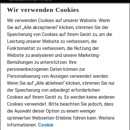
MITARBEITER EMPFEHLEN
Wir verwenden Cookies
FAQ
Wir stellen ein!
Wir verwenden Cookies auf unserer Website. Wenn
DEINE BERUFSGRUPPE
Sie auf „Alle akzeptieren“ klicken, stimmen Sie der
DEINE LEBENSSITUATION
Speicherung von Cookies auf Ihrem Gerät zu, um die
AMAZON JOBS
Leistung unserer Website zu verbessern, die
PARTNERSHIP WITH AIRBUS
Funktionalität zu verbessern, die Nutzung der
Website zu analysieren und unsere Marketing-
INITIATIV BEWERBEN
Über Adecco
Bemühungen zu unterstützen. Ihre
personenbezogenen Daten können zur
ÜBER UNS
Personalisierung von Anzeigen verwendet werden.
STANDORTE
Wenn Sie auf „Alle ablehnen“ klicken, stimmen Sie nur
BLOG
der Speicherung von unbedingt erforderlichen
PRESSE
Cookies auf Ihrem Gerät zu. Es werden keine anderen
NEWSLETTER
Cookies verwendet. Bitte beachten Sie jedoch, dass
KONTAKT
die Auswahl dieser Option zu einem weniger
optimierten Webseiten-Erlebnis führen kann. Weitere
@Adecco 2026
Informationen:
Cookie
IMPRESSUM