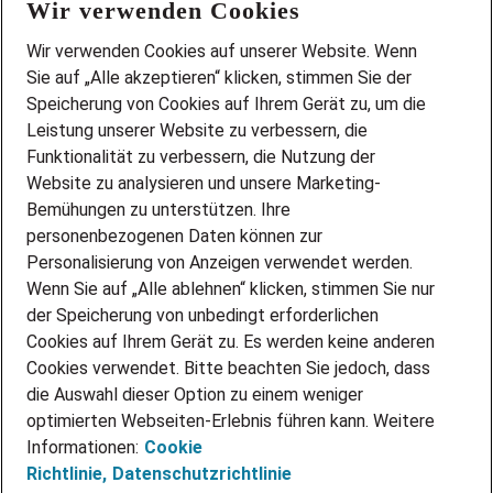
Wir verwenden Cookies
FAQ
Wir stellen ein!
Wir verwenden Cookies auf unserer Website. Wenn
DEINE BERUFSGRUPPE
Sie auf „Alle akzeptieren“ klicken, stimmen Sie der
DEINE LEBENSSITUATION
Speicherung von Cookies auf Ihrem Gerät zu, um die
AMAZON JOBS
Leistung unserer Website zu verbessern, die
PARTNERSHIP WITH AIRBUS
Funktionalität zu verbessern, die Nutzung der
Website zu analysieren und unsere Marketing-
INITIATIV BEWERBEN
Über Adecco
Bemühungen zu unterstützen. Ihre
personenbezogenen Daten können zur
ÜBER UNS
Personalisierung von Anzeigen verwendet werden.
STANDORTE
Wenn Sie auf „Alle ablehnen“ klicken, stimmen Sie nur
BLOG
der Speicherung von unbedingt erforderlichen
PRESSE
Cookies auf Ihrem Gerät zu. Es werden keine anderen
NEWSLETTER
Cookies verwendet. Bitte beachten Sie jedoch, dass
KONTAKT
die Auswahl dieser Option zu einem weniger
optimierten Webseiten-Erlebnis führen kann. Weitere
@Adecco 2026
Informationen:
Cookie
IMPRESSUM
Richtlinie,
Datenschutzrichtlinie
DATENSCHUTZ