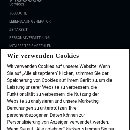
Services
JOBSUCHE
LEBENSLAUF GENERATOR
ZEITARBEIT
PERSONALVERMITTLUNG
MITARBEITER EMPFEHLEN
Wir verwenden Cookies
FAQ
Wir stellen ein!
Wir verwenden Cookies auf unserer Website. Wenn
DEINE BERUFSGRUPPE
Sie auf „Alle akzeptieren“ klicken, stimmen Sie der
DEINE LEBENSSITUATION
Speicherung von Cookies auf Ihrem Gerät zu, um die
AMAZON JOBS
Leistung unserer Website zu verbessern, die
PARTNERSHIP WITH AIRBUS
Funktionalität zu verbessern, die Nutzung der
Website zu analysieren und unsere Marketing-
INITIATIV BEWERBEN
Über Adecco
Bemühungen zu unterstützen. Ihre
personenbezogenen Daten können zur
ÜBER UNS
Personalisierung von Anzeigen verwendet werden.
STANDORTE
Wenn Sie auf „Alle ablehnen“ klicken, stimmen Sie nur