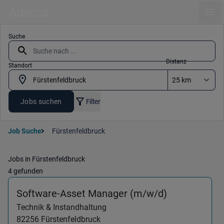
Ope
Suche
Distanz
Standort
Jobs suchen
Filter
Job Suche
Fürstenfeldbruck
Jobs in Fürstenfeldbruck
4 gefunden
(Technik & I
Software-Asset Manager (m/w/d)
Technik & Instandhaltung
82256
Fürstenfeldbruck