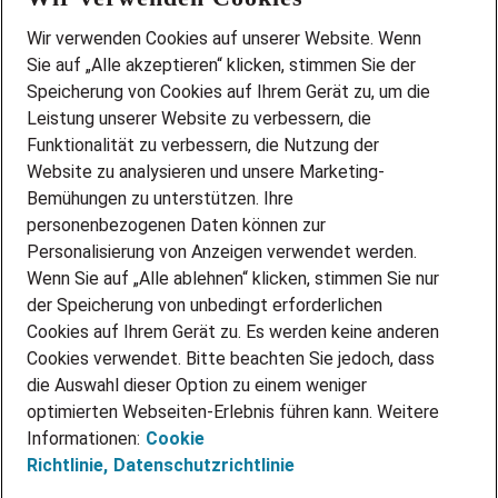
Wir stellen ein!
Wir verwenden Cookies auf unserer Website. Wenn
DEINE BERUFSGRUPPE
Sie auf „Alle akzeptieren“ klicken, stimmen Sie der
DEINE LEBENSSITUATION
Speicherung von Cookies auf Ihrem Gerät zu, um die
AMAZON JOBS
Leistung unserer Website zu verbessern, die
PARTNERSHIP WITH AIRBUS
Funktionalität zu verbessern, die Nutzung der
Website zu analysieren und unsere Marketing-
INITIATIV BEWERBEN
Über Adecco
Bemühungen zu unterstützen. Ihre
personenbezogenen Daten können zur
ÜBER UNS
Personalisierung von Anzeigen verwendet werden.
STANDORTE
Wenn Sie auf „Alle ablehnen“ klicken, stimmen Sie nur
BLOG
der Speicherung von unbedingt erforderlichen
PRESSE
Cookies auf Ihrem Gerät zu. Es werden keine anderen
NEWSLETTER
Cookies verwendet. Bitte beachten Sie jedoch, dass
KONTAKT
die Auswahl dieser Option zu einem weniger
optimierten Webseiten-Erlebnis führen kann. Weitere
@Adecco 2026
Informationen:
Cookie
IMPRESSUM
Richtlinie,
Datenschutzrichtlinie
DATENSCHUTZ
AGB