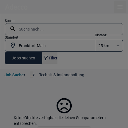
Ope
Suche
Distanz
Standort
Jobs suchen
Filter
Job Suche
...
Technik & Instandhaltung
Keine Objekte verfügbar, die deinen Suchparametern
entsprechen.